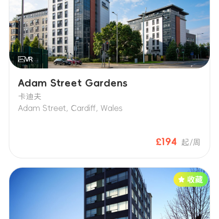
Adam Street Gardens
卡迪夫
Adam Street, Cardiff, Wales
£194
起/周