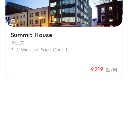
Summit House
卡迪夫
9-10 Windsor Place,Cardiff
£219
起/周