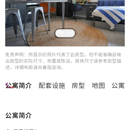
照片 (35)
2
3
免责声明：所显示的照片代表了此房型。但不能准确反映
出房型的实际尺寸、布置或陈设。具体尺寸请参考房型描
述，详细布局请向番茄咨询。
公寓简介
配套设施
房型
地图
公寓
公寓简介