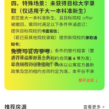
四、特殊场景：未获得目标大学录
取（仅适用于大一本科准新生）
若您是大一本科准新生、且目标院校 offer
被撤回，需同时满足以下条件申请退订：
提供目标院校的
；
书面拒信
（若已获其他院校录取）提供新院校的
录取通
；
知书
找到符合「租约转接」条件的替代租客（要
免责与官方参考
求同第二部分第 1 条）。
退订详细条款以您的租约合同
为准；
第 6 节
已支付的250磅订金不退。
本归纳仅为信息整理，具体以公寓官方最新
政策及您的租约合同约定为准，本平台不承
担因政策理解偏差产生的责任。
展开全部 ↓
推荐房源
查看更多 >