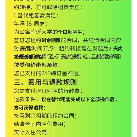
约转接，方可解除租赁责任：
1.替代租客需满足：
年满 18 周岁；
为公寓附近大学的
；
全日制学生
签订您租约
的合同，并结清合同内应
剩余期限
付费用；
2. 关键时间节点：租约转接需在发起后
7 天内
按要求提供担保人（若合理），且担保人需
；若 7 天内未完成，该公寓的租
完成全部流程
接受租约全部条款。
赁责任仍由您承担。
您已支付的250磅订金不退。
三、费用与退款规则
您需支付退订对应的行政费；
退款条件：
仅在替代租客完成以下全部操作后，
：
方可获得退款
签署剩余租期的租约合同；
结清合同内应付费用；
实际入住公寓