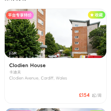
Clodien House
卡迪夫
Clodien Avenue, Cardiff, Wales
£154
起/周