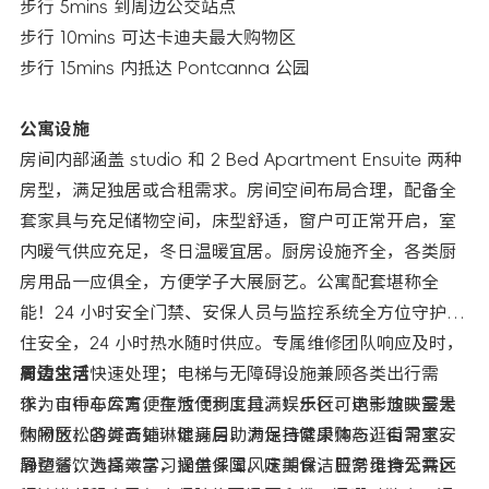
步行 5mins 到周边公交站点
步行 10mins 可达卡迪夫最大购物区
步行 15mins 内抵达 Pontcanna 公园
公寓设施
房间内部涵盖 studio 和 2 Bed Apartment Ensuite 两种
房型，满足独居或合租需求。房间空间布局合理，配备全
套家具与充足储物空间，床型舒适，窗户可正常开启，室
内暖气供应充足，冬日温暖宜居。厨房设施齐全，各类厨
房用品一应俱全，方便学子大展厨艺。公寓配套堪称全
能！24 小时安全门禁、安保人员与监控系统全方位守护居
住安全，24 小时热水随时供应。专属维修团队响应及时，
有需求可快速处理；电梯与无障碍设施兼顾各类出行需
周边生活
求，自行车库方便存放代步工具。娱乐区、电影放映室是
作为市中心公寓，生活便利度拉满！步行可达卡迪夫最大
休闲放松的好去处，健身房助力保持健康体态，自习室安
购物区，各类商铺琳琅满目，满足日常采购与逛街需求。
静整洁，为高效学习提供保障。定期保洁服务维持公共区
周边餐饮选择丰富，涵盖多国风味美食，日常觅食无需远