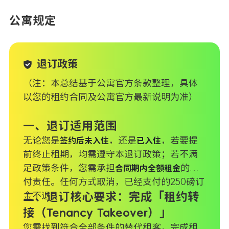
公寓规定
退订政策
（注：本总结基于公寓官方条款整理，具体
以您的租约合同及公寓官方最新说明为准）
一、退订适用范围
无论您是
，还是
，若要提
签约后未入住
已入住
前终止租期，均需遵守本退订政策；若不满
足政策条件，您需承担
的支
合同期内全额租金
付责任。任何方式取消，已经支付的250磅订
金不退。
二、退订核心要求：完成「租约转
接（Tenancy Takeover）」
您需找到符合全部条件的替代租客，完成租