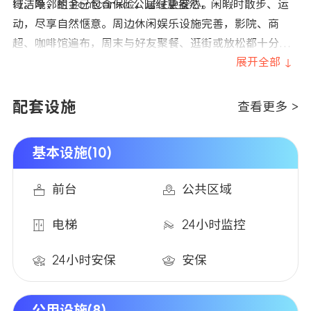
域洁净，租金已包含保险，居住更安心。
行。毗邻的 Pontcanna 公园绿意盎然，闲暇时散步、运
动，尽享自然惬意。周边休闲娱乐设施完善，影院、商
超、咖啡馆遍布，周末与好友聚餐、逛街或放松都十分便
捷。区域治安良好，生活氛围浓厚，既适合专注学习，也
展开全部 ↓
能轻松享受城市生活乐趣，文化气息与生活烟火气兼备。
配套设施
查看更多 >
基本设施(10)
前台
公共区域
电梯
24小时监控
24小时安保
安保
公用设施(8)