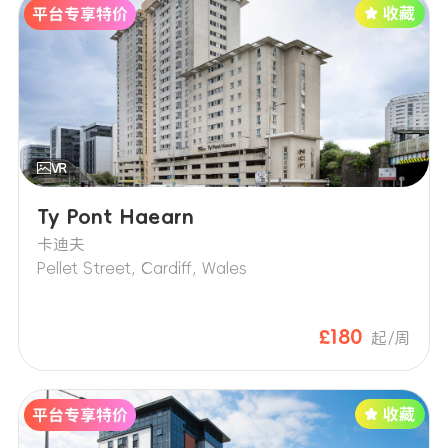
Ty Pont Haearn
卡迪夫
Pellet Street, Cardiff, Wales
£180
起/周