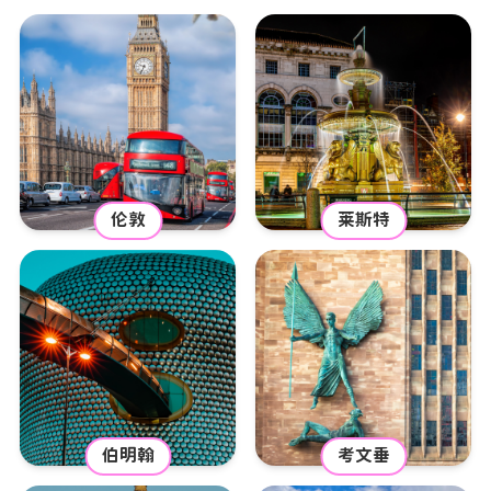
伦敦
莱斯特
伯明翰
考文垂