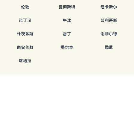
伦敦
曼彻斯特
纽卡斯尔
诺丁汉
牛津
普利茅斯
朴茨茅斯
雷丁
谢菲尔德
南安普敦
墨尔本
悉尼
堪培拉