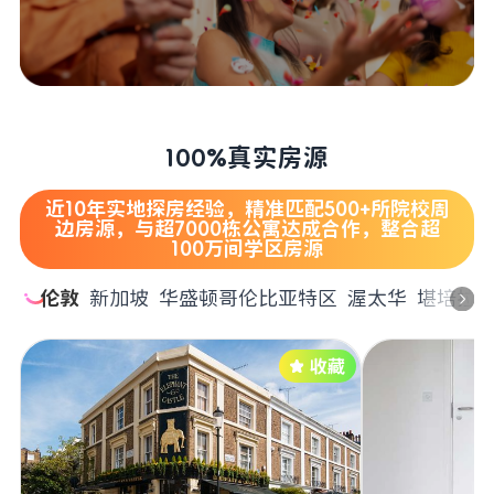
100%真实房源
近10年实地探房经验，精准匹配500+所院校周
边房源，与超7000栋公寓达成合作，整合超
100万间学区房源
伦敦
新加坡
华盛顿哥伦比亚特区
渥太华
堪培拉