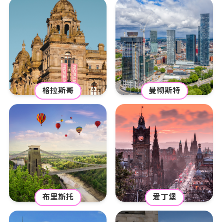
格拉斯哥
曼彻斯特
布里斯托
爱丁堡