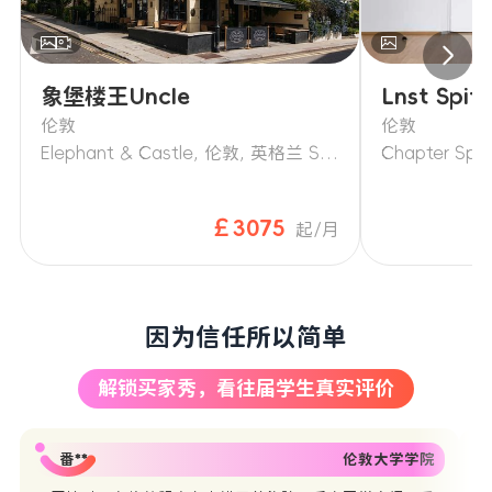
象堡楼王Uncle
Lnst Spita
伦敦
伦敦
Elephant & Castle, 伦敦, 英格兰 SE17 1FD
￡3075
起/月
因为信任所以简单
解锁买家秀，看往届学生真实评价
番**
伦敦大学学院