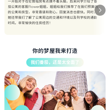
一开始对于在伦敦租房有点摸不着头脑，后来同学介绍了番
板
茄公寓的客服Flower姐姐，姐姐给我们推荐了在我们预算内
给
的公寓和房型，非常靠谱和耐心，回复消息也很快。同时，
个
她还带我们了解了公寓周边的交通和环境以及到学校的通勤
就
时间。非常愉快的住房经历！
题
你的梦屋我来打造
我们番茄，还是太全面了