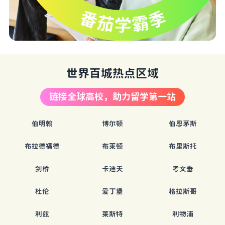
世界百城热点区域
链接全球高校，助力留学第一站
伯明翰
博尔顿
伯恩茅斯
布拉德福德
布莱顿
布里斯托
剑桥
卡迪夫
考文垂
杜伦
爱丁堡
格拉斯哥
利兹
莱斯特
利物浦