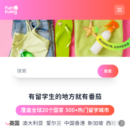
搜索
有留学生的地方就有番茄
覆盖全球20个国家 500+热门留学城市
英国
澳大利亚
爱尔兰
中国香港
新加坡
西班牙
德