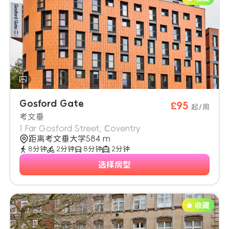
Gosford Gate
£95
起/周
考文垂
1 Far Gosford Street, Coventry
距离考文垂大学584 m
8分钟
2分钟
8分钟
2分钟
选择房型