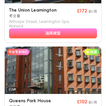
The Union Leamington
£172
起/周
考文垂
Althorpe Street, Leamington Spa,
Warwick
选择房型
Queens Park House
£102
起/周