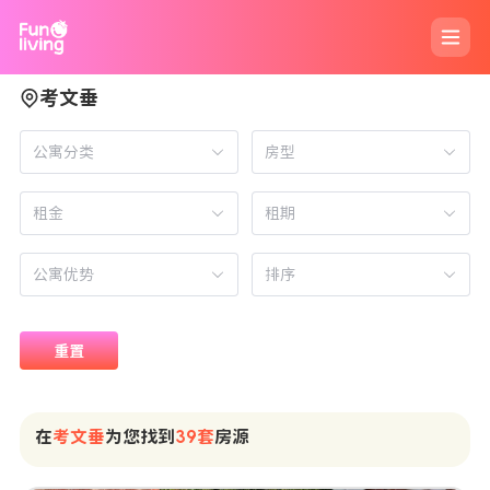
考文垂
公寓分类
房型
租期
排序
重置
在
考文垂
为您找到
39套
房源