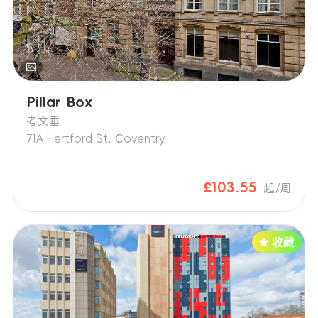
Pillar Box
考文垂
71A Hertford St, Coventry
£103.55
起/周