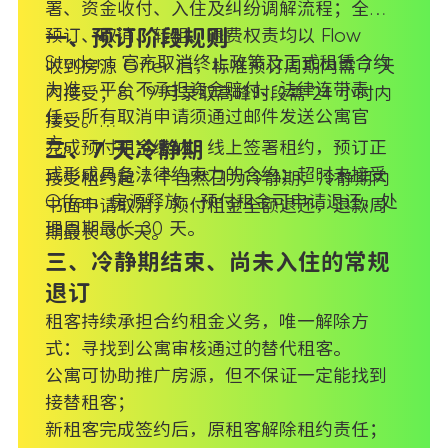
署、资金收付、入住及纠纷调解流程；全部
预订、取消、转租、退费权责均以 Flow
一、预订阶段规则
Student 官方取消终止政策及正式租赁合约
收到房源 Offer 后，标准预订周期内需 7 天
为准，平台不承担资金赔付、法律连带责
内接受；8、9 月录取高峰时段需 24 小时内
任，所有取消申请须通过邮件发送公寓官
接受。
方。
完成预付租金缴纳、线上签署租约，预订正
二、7 天冷静期
式形成具备法律约束力的合约；超时未接受
接受租约起 7 个自然日为冷静期，冷静期内
Offer，房源释放，预付租金可申请退还，处
书面申请取消，预付租金全额退还，退款周
理周期最长 30 天。
期最长 30 天。
三、冷静期结束、尚未入住的常规
退订
租客持续承担合约租金义务，唯一解除方
式：寻找到公寓审核通过的替代租客。
公寓可协助推广房源，但不保证一定能找到
接替租客；
新租客完成签约后，原租客解除租约责任；