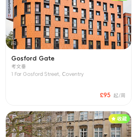
Gosford Gate
考文垂
1 Far Gosford Street, Coventry
£95
起/周