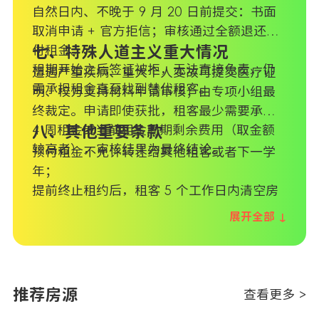
自然日内、不晚于 9 月 20 日前提交：书面
取消申请 + 官方拒信；审核通过全额退还预
付租金。
七、特殊人道主义重大情况
租期开始之后签证被拒，无法直接免责，仍
遭遇严重疾病、重大个人变故可提交医疗证
需承担租金直至找到替代租客。
明、校方支持材料申请审核；由专项小组最
终裁定。申请即使获批，租客最少需要承担
4 周租金或当前租金周期剩余费用（取金额
八、其他重要条款
较高者），审核结果为最终结论。
预付租金不允许转让给其他租客或者下一学
年；
提前终止租约后，租客 5 个工作日内清空房
屋、交还全部钥匙，并更新押金收款联系方
展开全部 ↓
式；
学生身故情形：收到正式死亡通知当日租约
自动终止，不再收取后续租金，公寓对接家
属处理物品与押金退还；
推荐房源
查看更多 >
大学合作渠道预订，优先适用大学配套取消