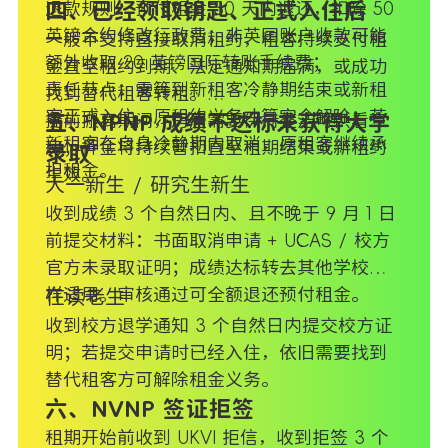
退款规则：预付租金 30 天内退还，扣除 50
四、已经领取钥匙、正式入住后
英镑合约修改行政费；非英国账户收款可能
一般不支持直接取消租约，租客持续支付租
额外收取 20 英镑国际转账手续费；
金直至租约到期、法定通知期届满，或成功
责任节点：需等到新租客冷静期结束或新租
找到替代租客转租。
客正式入住，原租约义务才算完全解除；若
提前搬离期间，房屋需要保持整洁可供看
五、NPNP 成绩不达标未获得大学
新租客在自身冷静期内取消，原租客继续承
房；押金将持续暂扣直至租期结束或新租约
录取
担租金。
生效。
大一新生 / 研究生新生
收到成绩 3 个自然日内、且不晚于 9 月 1 日
前提交材料：书面取消申请 + UCAS / 校方
官方未录取证明；成绩达标转去其他学校同
样适用。审核通过可全额退还预付租金。
在读老生
收到校方退学通知 3 个自然日内提交校方证
明；若提交申请时已经入住，依旧需要找到
替代租客方可解除租金义务。
六、NVNP 签证拒签
租期开始前收到 UKVI 拒信，收到拒签 3 个