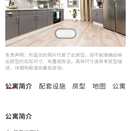
照片 (30)
2
3
免责声明：所显示的照片代表了此房型。但不能准确反映
出房型的实际尺寸、布置或陈设。具体尺寸请参考房型描
述，详细布局请向番茄咨询。
公寓简介
配套设施
房型
地图
公寓
公寓简介