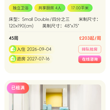
独立卫浴
共享厨房 4人
17.00平米
床型：Small Double/四分之三
米制尺寸：
120x190(cm)
英制尺寸：48"x75"
45周
£203起/周
入住 2026-09-04
排队抢房
退房 2027-07-16
在线咨询
已租满