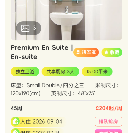
3
Premium En Suite |
拼室友
En-suite
独立卫浴
共享厨房 3人
15.00平米
床型：Small Double/四分之三
米制尺寸：
120x190(cm)
英制尺寸：48"x75"
45周
£204起/周
入住 2026-09-04
排队抢房