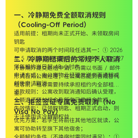
一、冷静期免费全额取消规则
（Cooling-Off Period）
适用前提：租期尚未正式开始、未领取房间
钥匙
可申请取消的两个时间段任选其一：① 2026
年 5 月 1 日之前任意时间；② 签署 2026/27
二、冷静期结束后的常规个人取消
学年租约当日起 48 小时内
冷静期外提交退租申请，仍需以书面 / 邮件
申请方式：向公寓物业经理发送书面通知或
形式告知公寓经理；在公寓匹配到合规替代
邮件申请取消
租客前，租客需要持续承担租约内全部租
退款规则：公寓收到取消通知后确认受理，
金。
全额退还预付租金及所有已缴租金款项
三、拒签签证专属免责取消（No
失效情形：已领取钥匙、租期正式启动，则
Visa No Pay）
无法使用该冷静期权益
优先方案：若学生将前往其他地区就读，公
寓可协助转至旗下其他宿舍；
全额解约条件（不换宿时需同时满足）：①