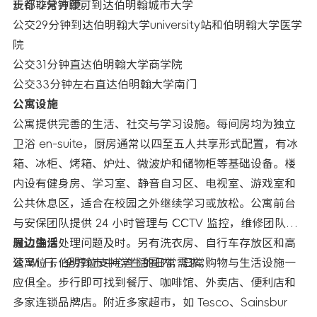
玩都非常方便。
步行12分钟即可到达伯明翰城市大学
公交29分钟到达伯明翰大学university站和伯明翰大学医学
院
公交31分钟直达伯明翰大学商学院
公交33分钟左右直达伯明翰大学南门
公寓设施
公寓提供完善的生活、社交与学习设施。每间房均为独立
卫浴 en-suite，厨房通常以四至五人共享形式配置，有冰
箱、冰柜、烤箱、炉灶、微波炉和储物柜等基础设备。楼
内设有健身房、学习室、静音自习区、电视室、游戏室和
公共休息区，适合在校园之外继续学习或放松。公寓前台
与安保团队提供 24 小时管理与 CCTV 监控，维修团队常
驻，确保处理问题及时。另有洗衣房、自行车存放区和高
周边生活
速 Wi-Fi，全方位支持学生的日常需求。
公寓位于伯明翰市中心生活圈内，日常购物与生活设施一
应俱全。步行即可找到餐厅、咖啡馆、外卖店、便利店和
多家连锁品牌店。附近多家超市，如 Tesco、Sainsbur