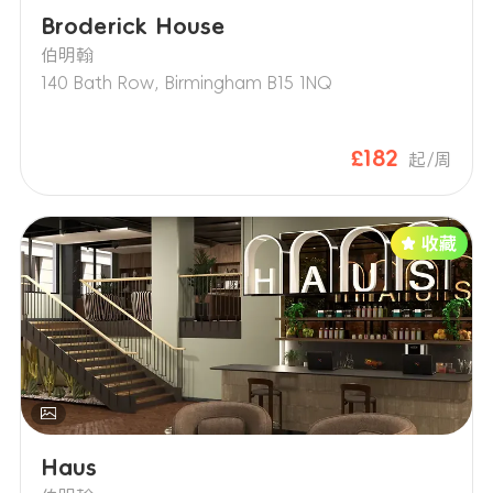
Broderick House
伯明翰
140 Bath Row, Birmingham B15 1NQ
£182
起/周
Haus