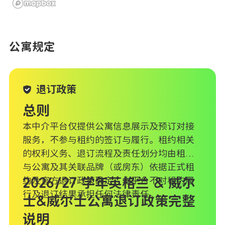
公寓规定
退订政策
总则
本中介平台仅提供公寓信息展示及预订对接
服务，不参与租约的签订与履行。租约相关
的权利义务、退订流程及责任划分均由租户
与公寓及其关联品牌（或房东）依据正式租
约及官方退订政策确定，本平台不对租约履
2026/27 学年英格兰 & 威尔
行及退订结果承担任何法律责任。
士&威尔士公寓退订政策完整
说明