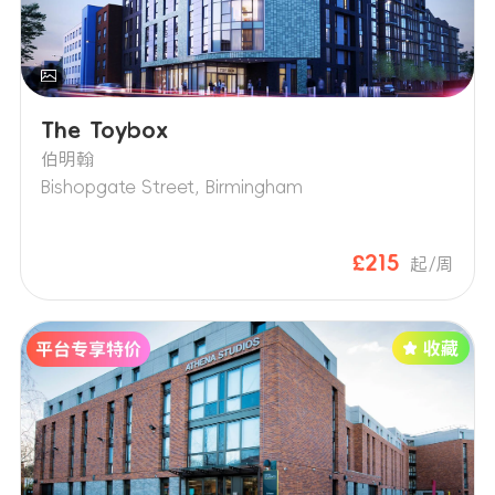
The Toybox
伯明翰
Bishopgate Street, Birmingham
£215
起/周