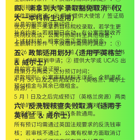
收到拒签信 3 天内，向公寓经理提交书面 /
四、未拿到大学录取豁免取消（仅
邮件取消申请；② 同步提供大使馆 / 签证局
大一本科新生适用）
出具的拒签原件复印件；
优先方案：未拿到目标院校录取，若学生更
补充约束：若租期已启动，在公寓完整收齐
换院校就读，公寓可协助转至其他宿舍；
上述材料前，租客仍需正常缴纳租金。
全额解约条件（不换宿时需同时满足）：①
2026 年 8 月 22 日之前，向公寓经理提交书
五、政策适用划分（适用于英格兰
面 / 邮件取消申请；② 提供大学或 UCAS 出
& 威尔士）
具的官方拒录证明；
政策分为两类，区分预订时间：
退款规则：公寓审核材料无误后，全额退还
4 月 30 日及之前完成预订（英格兰、威尔士
预付租金与其余已缴租金。
房源）;
5 月 1 日及之后完成预订（英格兰房源）两类
订单的冷静期规则完全一致，仅对应租约文
六、反洗钱核查失败取消（适用于
书名称不同，其余退订条款通用。
英格兰 & 威尔士）
所有预订均需通过英国法规要求的反洗钱审
核；若审核不通过，公寓有权单方面取消订