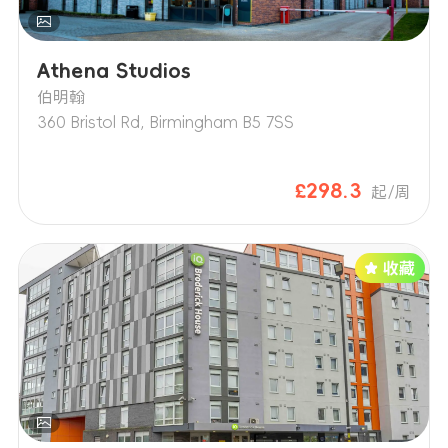
Athena Studios
伯明翰
360 Bristol Rd, Birmingham B5 7SS
£298.3
起/周