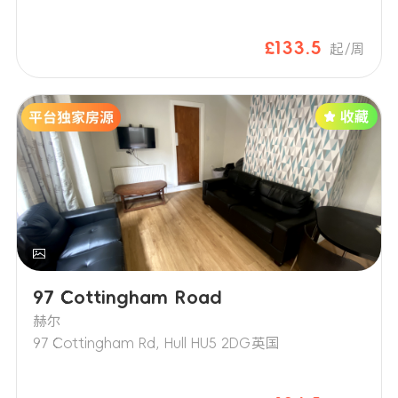
£133.5
起/周
97 Cottingham Road
赫尔
97 Cottingham Rd, Hull HU5 2DG英国