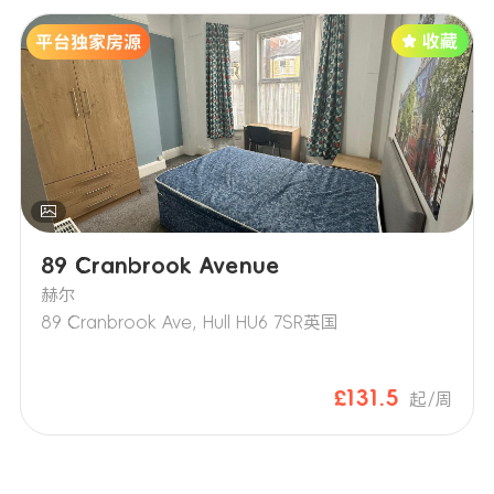
89 Cranbrook Avenue
赫尔
89 Cranbrook Ave, Hull HU6 7SR英国
£131.5
起/周