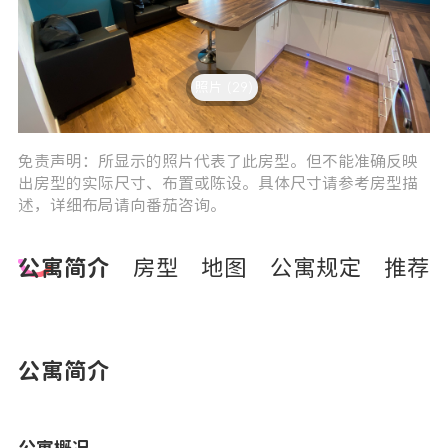
照片 (29)
3
4
免责声明：所显示的照片代表了此房型。但不能准确反映
出房型的实际尺寸、布置或陈设。具体尺寸请参考房型描
述，详细布局请向番茄咨询。
公寓简介
房型
地图
公寓规定
推荐
公寓简介