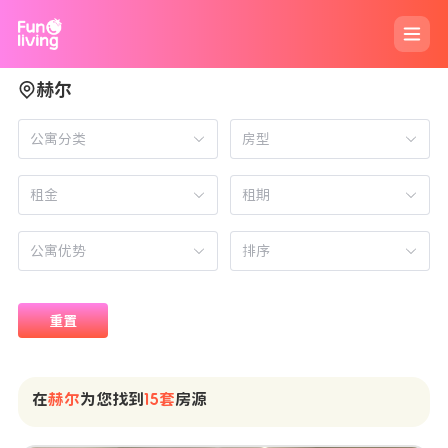
赫尔
公寓分类
房型
租期
排序
重置
在
赫尔
为您找到
15套
房源