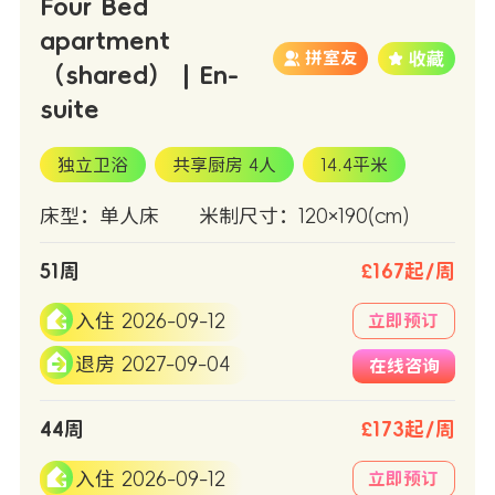
Four Bed
apartment
拼室友
（shared） | En-
suite
独立卫浴
共享厨房 4人
14.4平米
床型：单人床
米制尺寸：120×190(cm)
51周
£167起/周
入住 2026-09-12
立即预订
退房 2027-09-04
在线咨询
44周
£173起/周
入住 2026-09-12
立即预订