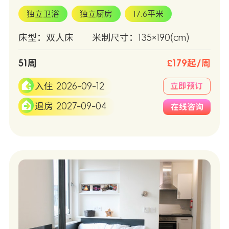
独立卫浴
独立厨房
17.6平米
床型：双人床
米制尺寸：135×190(cm)
51周
£179起/周
入住 2026-09-12
立即预订
退房 2027-09-04
在线咨询