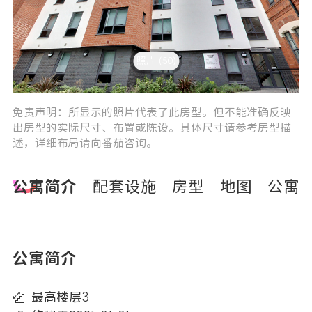
照片 (50)
0
1
免责声明：所显示的照片代表了此房型。但不能准确反映
出房型的实际尺寸、布置或陈设。具体尺寸请参考房型描
述，详细布局请向番茄咨询。
公寓简介
配套设施
房型
地图
公寓
公寓简介
最高楼层3