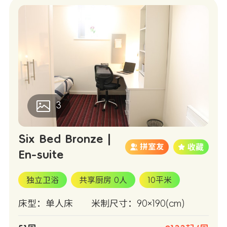
3
Six Bed Bronze |
拼室友
En-suite
独立卫浴
共享厨房 0人
10平米
床型：单人床
米制尺寸：90×190(cm)