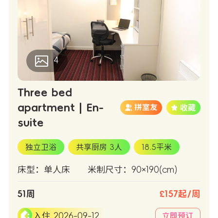
4
Three bed
apartment | En-
拼室友
suite
独立卫浴
共享厨房 3人
18.5平米
床型：单人床
米制尺寸：90×190(cm)
51周
£157起/周
入住 2026-09-12
立即预订