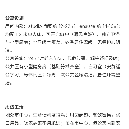
公寓设施​
房间内部：studio 面积约 19-22㎡，ensuite 约 14-16㎡；
均配 1.2 米单人床、可开启窗户（通风良好）、独立卫浴
与小型厨房；全屋暖气覆盖，冬季居住温暖，无需担心阴
冷。​
公寓设施：24 小时前台值守，代收包裹、解答疑问及时；
公共区有小型健身房（基础器械齐全）、自习室（安静适
合学习）与休闲区；每周 1 次公共区域清洁，居住环境整
洁。​
周边生活​
地处市中心，生活便利度拉满：周边商超、餐饮密集，买
日用品、吃家乡菜不用跑远；虽在市中心，但公寓内部安