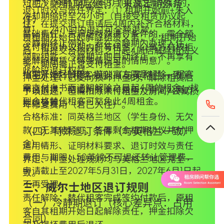
短期冷静期：2026年8月1日及之后预订的，
（二）冷静期后退订（未满足特殊条
退订时效与责任界定：① 租期开始前+未入
冷却期缩短至24小时（自接受租赁协议起
件）
住：在提交退订申请后4周内补齐合格材料，
算），24小时内退订可全额退款。
基础责任：未满足特殊退订条件的，需全额
自租期开始日起解除租赁义务；② 租期开始
冷静期终止例外：若在冷静期内办理入住、
支付租赁协议期内所有租金，公寓方有权拒
后：自提交合格材料之日起4周后解除租赁义
领取钥匙，冷静期立即自动终止，不再享有
绝解除租赁（特殊情况可酌情同意）。
务，期间需正常支付租金。
此阶段退订权益。
租期开始后解除：若公寓方同意解除，租客
（三）替代租客规则（与英格兰一致）
押金处理：已支付损坏押金的，解除租赁后
需支付自书面通知解除之日起4周的租金；找
申请前提：结清所有未付费用，否则公寓方
予以退还，但需扣除未付租金及房间/公寓损
到合格替代租客可豁免此4周租金。
拒绝受理。
坏修复费用（若已入住）。
合格标准：同英格兰地区（学生身份、无欠
款、无其他预订、签署剩余租期协议并付押
（四）特殊退订条件（与英格兰一致）
金）。
适用情形、证明材料要求、退订时效与责任
费用与期限：50英镑不可退还转让管理费，
界定、押金处理规则均与英格兰地区完全一
申请截止至2027年5月31日，2027年6月1日起
致。
不再受理。
三、威尔士地区退订规则
责任解除：替代租客完成签约付款后，原租
（一）冷静期退订（核心差异点：占用
客自其租期开始日起解除责任，押金扣除欠
合同）