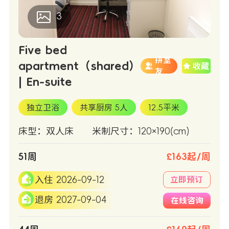
3
Five bed
拼室
apartment（shared）
友
| En-suite
独立卫浴
共享厨房 5人
12.5平米
床型：双人床
米制尺寸：120×190(cm)
51周
£163起/周
入住 2026-09-12
立即预订
退房 2027-09-04
在线咨询