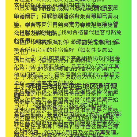
支付的保证金可直接抵扣首期租金。
公寓方酌情解除：仅在公寓方全权酌情同意
（三）替代租客规则（核心免责途径）
的前提下，可解除租赁义务；若租期已开
申请前提：租客需结清所有未付费用（含租
始，租客需支付自公寓方书面通知解除租赁
金、杂费等），否则公寓方有权拒绝接受替
之日起4周的租金（找到合格替代租客可豁免
代租客及解除租赁。
此费用）。
合格替代租客标准：① 必须为学生身份，且
（四）特殊退订条件（可豁免全额租金
符合所租房间的住宿偏好（如女性专属公
责任）
寓）；② 无供应商旗下其他租赁协议的租金
适用情形（需提供充分证明材料）：① 签证
欠款；③ 非现有住户，且无2026/27学年其
拒签（签证获批后被撤销的情况不适用）；
他房间预订；④ 需签署剩余租期的完整租赁
② 学术成绩未达标：未取得2026/27学年入
协议，并按要求支付押金。
学所需成绩，失去学生身份；③ 特殊情况：
二、苏格兰&北爱尔兰地区退订规
责任解除节点：替代租客签署租赁协议并足
符合准则中规定的租赁协议退订条件（如严
则
额支付押金后，原租客自替代租客租期开始
重健康问题、亲属离世等）。
（一）冷静期退订（核心时间节点）
日起，完全解除租赁义务及租金支付责任。
证明材料要求：需提供官方书面文件，包括
常规冷静期：签署租赁协议后3天内，通过邮
费用与期限：需支付50英镑不可退还的租赁
但不限于UCAS通知、签证机构/使馆拒签
件提交书面退订通知，可全额退还押金及已
转让管理费；替代租客申请仅允许截至2027
信、医疗证明等，材料有效性由公寓方合理
支付款项。
年5月31日，2027年6月1日及之后不再受理。
判定；未提供或材料不足将延误审核。