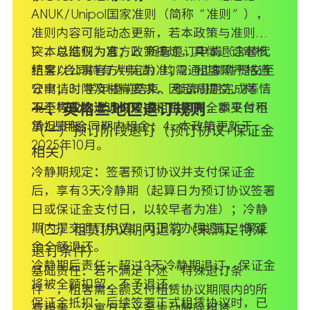
ANUK/Unipol国家准则（简称“准则”），
准则内容可能动态更新，若本政策与准则冲
突，以准则为准；2. 所有退订申请（含替代
1. 本总结仅为官方政策提炼，具体退订审核
租客/合同持有人申请）均需通过邮件提交至
结果以公寓官方判定为准；2. 租客需严格遵
公寓；3. 学年提前结束、考试周期完成等情
守申请时限及材料要求，因超时提交、材料
况不构成合法退订理由，租客需全额支付租
不全导致的退订失败或租金损失，本平台不
一、英格兰地区退订规则
赁/占用合同期内租金；4. 本政策更新于
承担责任。
（一）预订阶段退订（预订协议+保证金
2025年10月。
相关）
冷静期规定：签署预订协议并支付保证金
后，享有3天冷静期（起算日为预订协议签署
日或保证金支付日，以较早者为准）；冷静
期内提交退订申请，可正常办理退订，保证
（二）租赁协议期内退订（未满足特殊
金全额退还。
退订条件）
冷静期后责任：超过3天冷静期退订，保证金
基础责任：若不满足下述“特殊退订条
将被全额扣留，不予退还。
件”，租客需全额支付租赁协议期限内的所
保证金抵扣：后续签署正式租赁协议时，已
有租金，公寓方无义务主动解除租赁。