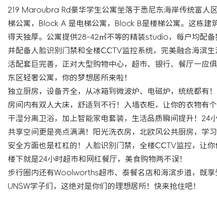
219 Maroubra Rd豪华学生公寓坐落于悉尼东海岸传统富
梯公寓，Block A 是电梯公寓，Block B是楼梯公寓。这
得天独厚。公寓提供28-42㎡不等的精装studio，每户
并配备人脸识别门禁和全楼CCTV监控系统，完美融合海滨
活配套巨完善，正对大型购物中心，超市、银行、餐厅一应俱
东区轻奢公寓，你的梦想居所来啦！
独立厨房，设备齐全，从冰箱到微波炉、电磁炉，统统都有！
房间内有双人大床，舒适到不行！入墙衣柜，让你的衣物有个
干湿分离卫浴，加上智能家电套装，生活品质瞬间提升！24
共享空间更是亮点满满！阳光洗衣房，北欧风公共厨房，学习
安全方面也是杠杠的！人脸识别门禁，全楼CCTV监控，让
楼下就是24小时超市和网红餐厅，美食购物两不误！
步行圈内还有Woolworths超市、泰餐名店和海滨步道，
UNSW学子们，这绝对是你们的理想居所！快来抢住吧！