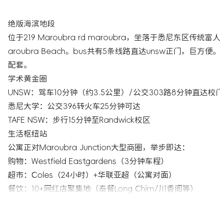
绝版海滨地段
位于219 Maroubra rd maroubra，坐落于悉尼东区传统富人区Maroubra核心带，步行20min，公交8min，直达南半球著名冲浪胜地M
aroubra Beach。bus共有5条线路直达unsw正门
配套。
学术黄金圈
UNSW：驾车10分钟（约3.5公里）/公交303路8分钟直达校
悉尼大学：公交396转火车25分钟可达
TAFE NSW：步行15分钟至Randwick校区
生活枢纽站
公寓正对Maroubra Junction大型商圈，举步即达：
购物：Westfield Eastgardens（3分钟车程）
超市：Coles（24小时）+华联亚超（公寓对面）
餐饮：10+网红店聚集地（泰餐Long Chim/川香阁等）