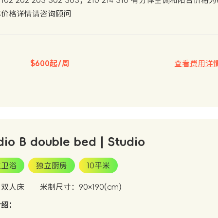
102 202 203 302 303；210 214 310 有分体空调
体价格详情请咨询顾问
$600起/周
查看费用详
dio B double bed | Studio
立卫浴
独立厨房
10平米
：双人床
米制尺寸：90×190(cm)
介绍：