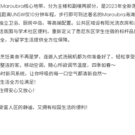
人区Maroubra核心地带，分为主楼和副楼两部分，是2023年全
栋建筑距离UNSW仅10分钟车程，步行即可到达著名的Maroubra
均配备独立卫浴、厨房中岛，等高端配置。公共区域设有阳光洗衣房
生活氛围与学术社区便利，重新定义了悉尼东区学生住宿的标杆品
全，为留学生活提供全方位保障。
烹饪美食不再是梦，连嵌入式洗碗机都为你准备好了，轻松享受
整洁的家。移动空调，随心所欲调节温度，四季如春～
小时新风系统，让你呼吸的每一口空气都清新自然～
生活全方位满足！
你住得安心又放心！
既享受富人区的静谧，又拥有校园生活的便利！