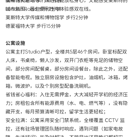
咖啡馆和超市等，课后既能放松身心，又能感受莱斯特的
莱斯特火车站 步行 5 分钟
城市氛围，居住便利性与体验感双在线。
London Road 步行2分钟
莱斯特大学传媒和博物馆学 步行2分钟
德蒙福特大学 步行15分钟
公寓设施
公寓主打Studio户型，全楼共5层46个房间，卧室标配双
人床，书桌椅，懒人沙发，双开门衣柜等充足的储物空
间，部分房间配餐桌，部分房间设餐台，除此之外，还配
备智能电视。独立厨房设施包含炉灶，油烟机，冰箱，烤
箱，微波炉，以及个别房型配备洗碗机。
省钱省心福利：入住无需押金，大大减轻开学初的经济压
力；房租包含所有能源费用（水、电、燃气等），没有隐
藏开支，每月预算清晰可控，留学生活更轻松；​
安全拉满：公寓采用安全门禁系统，全楼覆盖 CCTV 监
控，还有驻场管理团队随时响应，遇到问题（如家电故