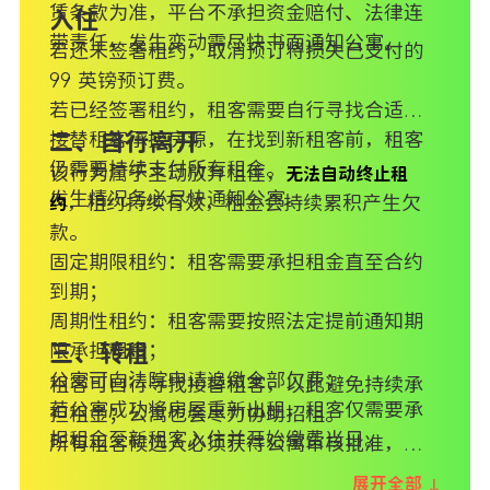
赁条款为准，平台不承担资金赔付、法律连
入住
带责任，发生变动需尽快书面通知公寓。
若还未签署租约，取消预订将损失已支付的
99 英镑预订费。
若已经签署租约，租客需要自行寻找合适的
接替租客承接房源，在找到新租客前，租客
二、自行离开
仍需要持续支付所有租金。
该行为属于主动放弃租住，
无法自动终止租
发生情况务必尽快通知公寓。
，租约持续有效，租金会持续累积产生欠
约
款。
固定期限租约：租客需要承担租金直至合约
到期；
周期性租约：租客需要按照法定提前通知期
限承担租金；
三、转租
公寓可向法院申请追缴全部欠费；
租客可自行寻找接替租客，以此避免持续承
若公寓成功将房屋重新出租，租客仅需要承
担租金；公寓也会尽力协助招租。
担租金至新租客入住并开始缴费当日。
所有租客候选人必须获得公寓审核批准，新
租客需要完成信用背景核查、提交全套所需
展开全部 ↓