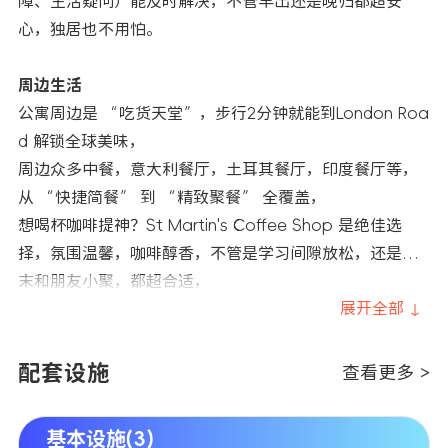
障、生活疑问）能及时解决，不管早出还是晚归都超安
心，独居也不用怕。
周边生活
公寓周边是 “吃货天堂”，步行2分钟就能到London Roa
d 解锁全球美味，
周边众多中餐，意大利餐厅，土耳其餐厅，印度餐厅等，
从 “快捷简餐” 到 “精致聚餐” 全覆盖，
想喝杯咖啡提神？St Martin's Coffee Shop 是绝佳选
择，氛围温馨，咖啡醇香，不管是学习间隙放松，还是周
末和朋友小聚，都超合适，
步行 15 分钟到 Highcross Leicester 购物中心，这里是莱
展开全部 ↓
斯特的 “购物天堂”，从时尚服饰、电子产品到生活日用
品应有尽有，不管是换季买衣服、买学习用品，还是和朋
配套设施
查看更多 >
友逛吃，都能一站式满足，完全不用跑远路。
基本设施(3)