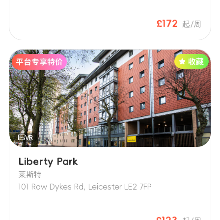
£172
起/周
Liberty Park
莱斯特
101 Raw Dykes Rd, Leicester LE2 7FP