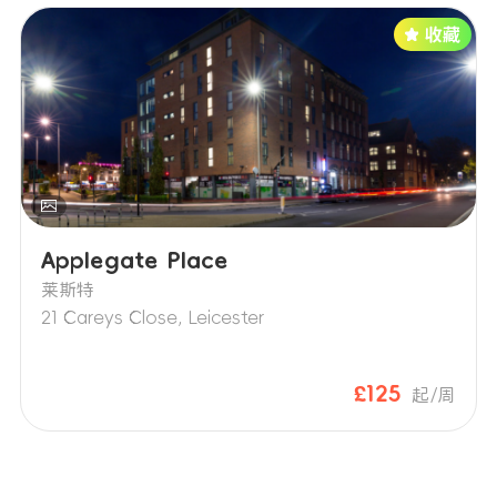
Applegate Place
莱斯特
21 Careys Close, Leicester
£125
起/周