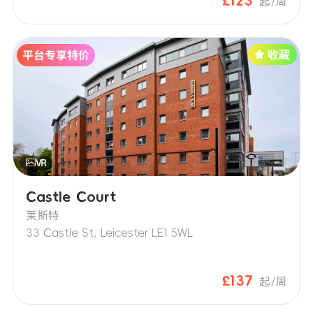
£123
起/周
Castle Court
莱斯特
33 Castle St, Leicester LE1 5WL
£137
起/周