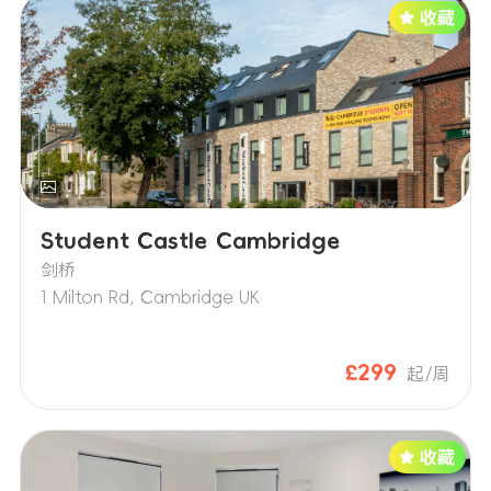
Student Castle Cambridge
剑桥
1 Milton Rd, Cambridge UK
£299
起/周