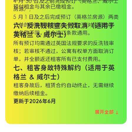
4 月 30 日及之前完成预订（英格兰、威尔士
预付租金与其余已缴租金。
房源）;
5 月 1 日及之后完成预订（英格兰房源）两类
订单的冷静期规则完全一致，仅对应租约文
六、反洗钱核查失败取消（适用于
书名称不同，其余退订条款通用。
英格兰 & 威尔士）
所有预订均需通过英国法规要求的反洗钱审
核；若审核不通过，公寓有权单方面取消订
单，并全额返还租客所有已支付费用。
七、租客身故特殊解约（适用于英
格兰 & 威尔士）
租客身故后，租赁合约自动终止，无需继续
缴纳后续租金。
更新于2026年6月
展开全部 ↓