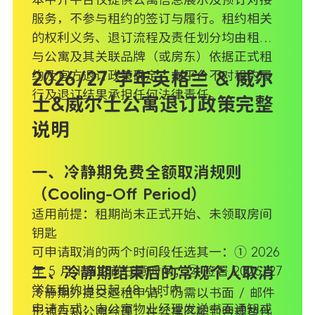
服务，不参与租约的签订与履行。租约相关
的权利义务、退订流程及责任划分均由租户
与公寓及其关联品牌（或房东）依据正式租
约及官方退订政策确定，本平台不对租约履
2026/27 学年英格兰 & 威尔
行及退订结果承担任何法律责任。
士&威尔士公寓退订政策完整
说明
一、冷静期免费全额取消规则
（Cooling-Off Period）
适用前提：租期尚未正式开始、未领取房间
钥匙
可申请取消的两个时间段任选其一：① 2026
年 5 月 1 日之前任意时间；② 签署 2026/27
二、冷静期结束后的常规个人取消
学年租约当日起 48 小时内
冷静期外提交退租申请，仍需以书面 / 邮件
申请方式：向公寓物业经理发送书面通知或
形式告知公寓经理；在公寓匹配到合规替代