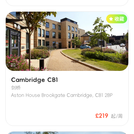
Cambridge CB1
剑桥
Aston House Brookgate Cambridge, CB1 2BP
£219
起/周