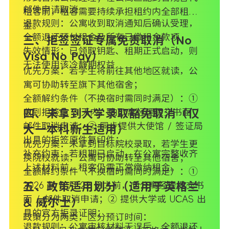
邮件申请取消
租客前，租客需要持续承担租约内全部租
退款规则：公寓收到取消通知后确认受理，
金。
全额退还预付租金及所有已缴租金款项
三、拒签签证专属免责取消（No
失效情形：已领取钥匙、租期正式启动，则
Visa No Pay）
无法使用该冷静期权益
优先方案：若学生将前往其他地区就读，公
寓可协助转至旗下其他宿舍；
全额解约条件（不换宿时需同时满足）：①
收到拒签信 3 天内，向公寓经理提交书面 /
四、未拿到大学录取豁免取消（仅
邮件取消申请；② 同步提供大使馆 / 签证局
大一本科新生适用）
出具的拒签原件复印件；
优先方案：未拿到目标院校录取，若学生更
补充约束：若租期已启动，在公寓完整收齐
换院校就读，公寓可协助转至其他宿舍；
上述材料前，租客仍需正常缴纳租金。
全额解约条件（不换宿时需同时满足）：①
2026 年 8 月 22 日之前，向公寓经理提交书
五、政策适用划分（适用于英格兰
面 / 邮件取消申请；② 提供大学或 UCAS 出
& 威尔士）
具的官方拒录证明；
政策分为两类，区分预订时间：
退款规则：公寓审核材料无误后，全额退还