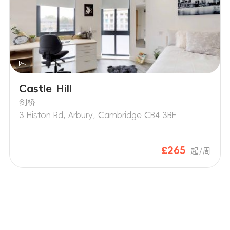
Castle Hill
剑桥
3 Histon Rd, Arbury, Cambridge CB4 3BF
£265
起/周