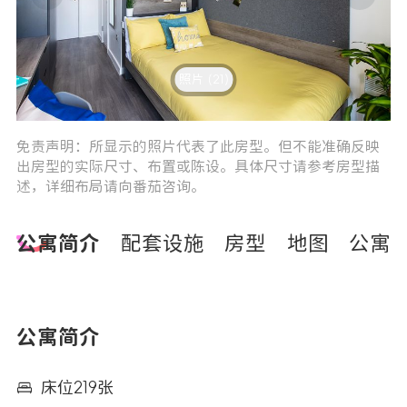
照片 (21)
4
5
免责声明：所显示的照片代表了此房型。但不能准确反映
出房型的实际尺寸、布置或陈设。具体尺寸请参考房型描
述，详细布局请向番茄咨询。
公寓简介
配套设施
房型
地图
公寓
公寓简介
床位219张