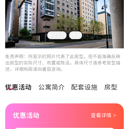
照片 (24)
VR (1)
3
4
免责声明：所显示的照片代表了此房型。但不能准确反映
出房型的实际尺寸、布置或陈设。具体尺寸请参考房型描
述，详细布局请向番茄咨询。
优惠活动
公寓简介
配套设施
房型
优惠活动
查看详情 >