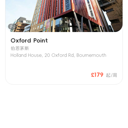
Oxford Point
伯恩茅斯
Holland House, 20 Oxford Rd, Bournemouth
£179
起/周