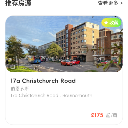
担租金责任。
推荐房源
查看更多 >
上述材料须在成绩公布之日起7个日历日内送
达公寓。请将材料连同取消表格一并提交。
公寓收到所需文件并核实确认后，将取消租
赁协议并全额退还任何押金或预付租金。
但该选项在租期起始日所在年度的8月31日之
后不再可用。
2.无签证不付款（No Visa No Pay）：若学
生未获得来英留学签证，须在收到签证拒签
信后7天内将拒签信发送至公寓。公寓收到所
需文件并核实确认后，将取消租赁协议并全
17a Christchurch Road
额退还任何押金或预付租金。该选项在租期
伯恩茅斯
起始日所在年度的8月31日之后不再可用。
17a Christchurch Road . Bournemouth
3.无ATAS证书不付款（No ATAS Certificate
No Pay）：部分来英攻读特定领域的国际学
生需申请ATAS证书。若学生的ATAS证书申请
£175
起/周
被拒，须在收到拒信后7天内将拒信发送至公