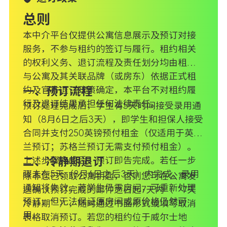
总则
本中介平台仅提供公寓信息展示及预订对接
服务，不参与租约的签订与履行。租约相关
的权利义务、退订流程及责任划分均由租户
与公寓及其关联品牌（或房东）依据正式租
约及官方退订政策确定，本平台不对租约履
一、预订流程
行及退订结果承担任何法律责任。
预订处理完成后，学生有5天时间接受录用通
知（8月6日之后3天），即学生和担保人接受
合同并支付250英镑预付租金（仅适用于英格
兰预订；苏格兰预订无需支付预付租金）。
上述步骤完成后，预订即告完成。若任一步
二、冷静期退订
骤未在5天（8月6日之后3天）内完成，录用
除非您已领取公寓钥匙，否则您可在公寓发
通知将失效。若学生仍需房间，可重新处理
送确认预订完成的邮件之日起7天内（“7天
预订，但无法保证原房间或原价格仍然可
冷静期”），随时通过书面形式或填写取消
用。
表格取消预订。若您的租约位于威尔士地