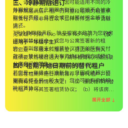
区，请直接联系我们，因可能适用不同的冷
三、冷静期后退订
静期规定。在此期限内取消，您将不会被收
冷静期届满后，租户仍对整段租期的租金承
取任何费用，且押金或已付预付租金将予以
担责任，除非符合以下三种条件之一申请取
退还。
消：
7天冷静期届满后，除非根据本政策为您的房
无录取不付款（No Place No Pay）：
（仅
间找到替代租户，或您与公寓签署新的租
适用于一年级学生）
约，否则您需支付租赁协议项下的所有应付
若您是一年级本科准新生，且因未达到入学
款项。替代租户须为有资格以常规方式预订
成绩要求而被首选大学/高等教育机构撤回录
公寓房间的学生。
取通知，您可能有资格解除租赁协议。
四、租期开始日期前的替代租户
若您是一年级本科准新生，且因成绩超出预
若您在租期开始日期前推荐了替代租户，公
期而选择去另一所大学，您也可能有资格解
寓拥有完全酌情权决定：（a）接受推荐的替
除租赁协议。
代租户并与其签署租赁协议；（b）将该房间
为申请解除协议，您需向公寓提供以下材
重新投放市场；或（c）将房间分配给等候名
展开全部 ↓
料：首选大学/学院或UCAS出具的书面拒录
单上的其他学生签署租赁协议。在上述任一
信，或UCAS状态截图（确认未达到所需成
情形发生之日起七天后，公寓将解除您的租
绩）；或通过UCAS调整后新大学录取证明的
赁协议。在找到替代租户之前，学生仍需承
副本。