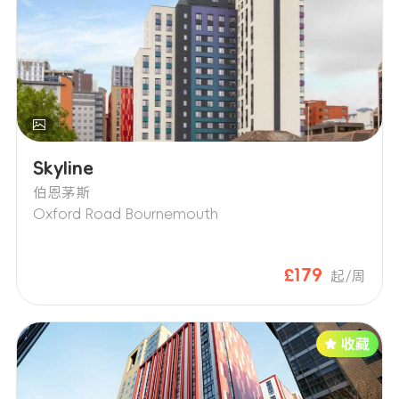
Skyline
伯恩茅斯
Oxford Road Bournemouth
£179
起/周