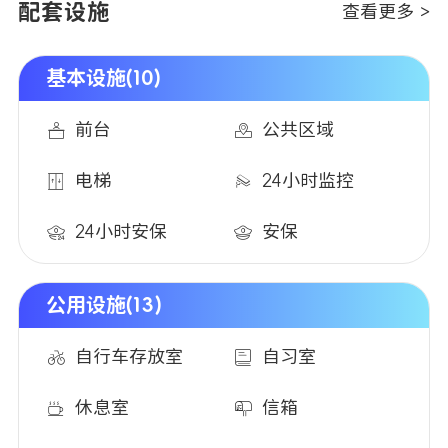
公寓邻近警察局，社区治安良好，为学生提供了安心的居
配套设施
查看更多 >
住环境。距离公寓不远处就是伯恩茅斯著名的海滨步道，
课余时间可随时前往散步、慢跑，享受惬意的海岸生活。
基本设施(10)
该区域公共交通便利，生活机能完善，让留学生能够快速
适应异国生活，专注学业的同时也能享受丰富多彩的课余
前台
公共区域
时光。
电梯
24小时监控
24小时安保
安保
公用设施(13)
自行车存放室
自习室
休息室
信箱