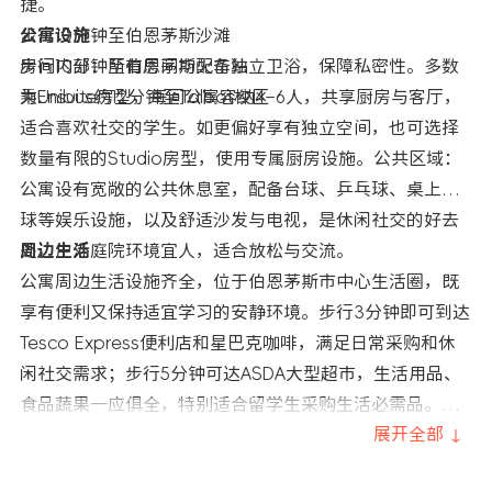
捷。
步行10分钟至伯恩茅斯沙滩
公寓设施
步行10分钟至伯恩茅斯火车站
房间内部：所有房间均配备独立卫浴，保障私密性。多数
乘Unibus约12分钟至Talbot校区
为Ensuite房型，每间公寓容纳4–6人，共享厨房与客厅，
适合喜欢社交的学生。如更偏好享有独立空间，也可选择
数量有限的Studio房型，使用专属厨房设施。公共区域：
公寓设有宽敞的公共休息室，配备台球、乒乓球、桌上足
球等娱乐设施，以及舒适沙发与电视，是休闲社交的好去
处。户外庭院环境宜人，适合放松与交流。
周边生活
公寓周边生活设施齐全，位于伯恩茅斯市中心生活圈，既
享有便利又保持适宜学习的安静环境。步行3分钟即可到达
Tesco Express便利店和星巴克咖啡，满足日常采购和休
闲社交需求；步行5分钟可达ASDA大型超市，生活用品、
食品蔬果一应俱全，特别适合留学生采购生活必需品。周
边还汇集了多家餐馆和快餐店，从英式简餐到国际美食应
展开全部 ↓
有尽有。