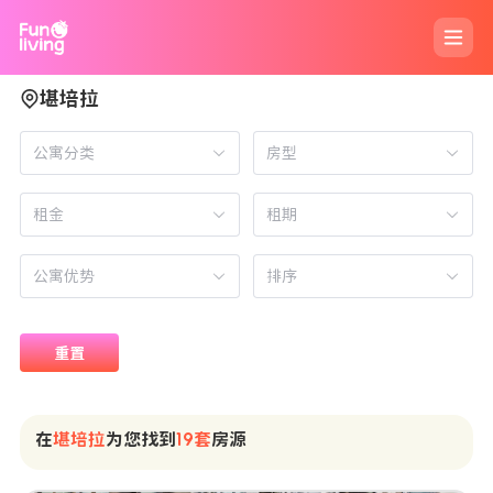
堪培拉
公寓分类
房型
租期
排序
重置
在
堪培拉
为您找到
19套
房源