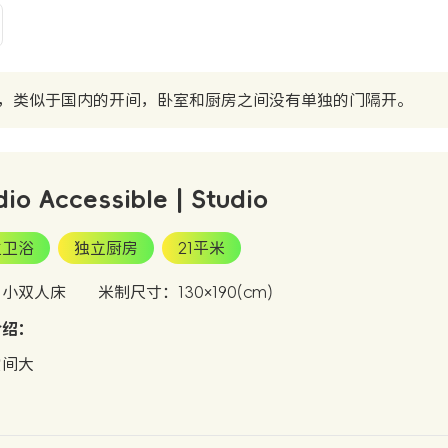
，类似于国内的开间，卧室和厨房之间没有单独的门隔开。
dio Accessible | Studio
立卫浴
独立厨房
21平米
：小双人床
米制尺寸：130×190(cm)
介绍：
空间大