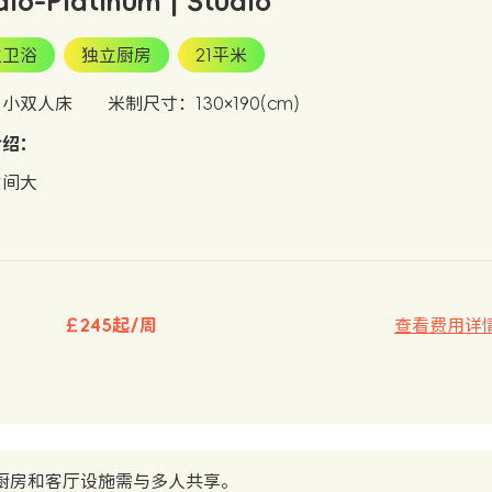
dio-Platinum | Studio
立卫浴
独立厨房
21平米
：小双人床
米制尺寸：130×190(cm)
介绍：
空间大
￡245起/周
查看费用详
厨房和客厅设施需与多人共享。