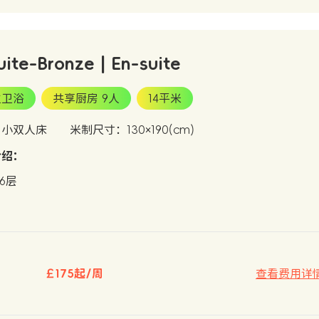
uite-Bronze | En-suite
立卫浴
共享厨房 9人
14平米
：小双人床
米制尺寸：130×190(cm)
介绍：
-6层
￡175起/周
查看费用详