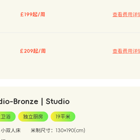
￡199起/周
查看费用详
￡209起/周
查看费用详
dio-Bronze | Studio
立卫浴
独立厨房
19平米
：小双人床
米制尺寸：130×190(cm)