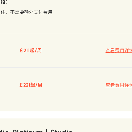
介绍：
入住，不需要额外支付费用
￡211起/周
查看费用详
￡221起/周
查看费用详