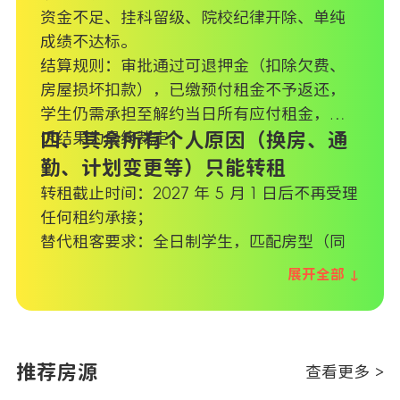
资金不足、挂科留级、院校纪律开除、单纯
成绩不达标。
结算规则：审批通过可退押金（扣除欠费、
房屋损坏扣款），已缴预付租金不予返还，
学生仍需承担至解约当日所有应付租金，申
诉结果为最终裁定。
四、其余所有个人原因（换房、通
勤、计划变更等）只能转租
转租截止时间：2027 年 5 月 1 日后不再受理
任何租约承接；
替代租客要求：全日制学生，匹配房型（同
性公寓需同性别），不能是 Apart 现有住户
展开全部 ↓
或已预订学生；
固定费用：200 英镑行政手续费，不予退
还；
租金责任：新租客完成签约、走完自身冷静
推荐房源
查看更多 >
期并正式入住前，原租客持续全额付租；全