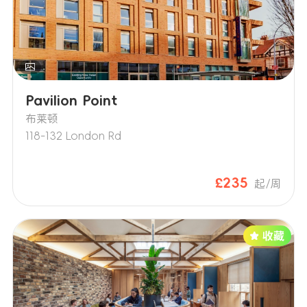
Pavilion Point
布莱顿
118-132 London Rd
£235
起/周