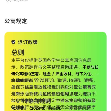
公寓规定
退订政策
总则
本平台仅提供英国各学生公寓房源信息展
示、政策翻译与文字整理咨询服务，
不参与任
何公寓租约签署、租金 / 押金收付、线下入住、纠
本政策更新至 2025 年 10 月 14 日，英格
；全部预订、取消、转租、退费、
纷调解流程
担保、优惠发放等权责，均以对应公寓官方
兰、苏格兰两地执行规则完全一致；所有取
最新原版条款、英国当地住房法规为准。平
消邮件必须使用租约预留邮箱发送，无特殊
台仅做客观文本梳理，不对公寓规则的有效
豁免情形下，签约后学生需承担完整租期全
一、冷静期规则
性、执行力度做担保，若因公寓政策变更产
部租金。
：签署租约起 7
常规预订（2026.8.1 前签约）