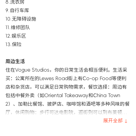
8.洗衣房
9.自行车库
10.无障碍设施
11.维修团队
12.娱乐区
13.保险
周边生活
住在Vogue Studios，你的日常生活会相当便利。生活采
买：公寓所在的Lewes Road街上有Co-op Food等便利
店和杂货店，可以满足日常购物需求，餐饮选择：周边有
包括中餐外卖（如Oriental Takeaway和China Town
2）、加勒比餐馆、披萨店、咖啡馆和酒吧等多种风味的餐
厅，休闲购物：步行可达电影院，逛街则可以到布莱顿市
中心的丘吉尔广场等购物中心 。
展开全部 ↓