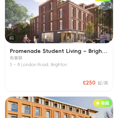
Promenade Student Living – Brighton
布莱顿
5 – 8 London Road, Brighton
£250
起/周