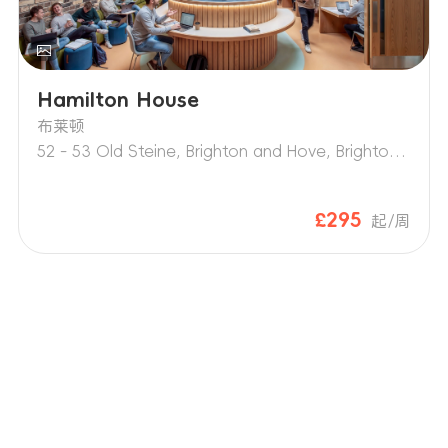
Hamilton House
布莱顿
52 - 53 Old Steine, Brighton and Hove, Brighton BN1 1NH
£295
起/周