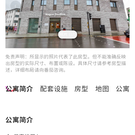
照片 (17)
0
1
免责声明：所显示的照片代表了此房型。但不能准确反映
出房型的实际尺寸、布置或陈设。具体尺寸请参考房型描
述，详细布局请向番茄咨询。
公寓简介
配套设施
房型
地图
公寓
公寓简介