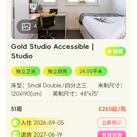
4
Gold Studio Accessible |
Studio
独立卫浴
独立厨房
24.00平米
床型：Small Double/四分之三
米制尺寸：
120x190(cm)
英制尺寸：48"x75"
51周
£260起/周
入住 2026-09-05
立即预订
退房 2027-06-19
在线咨询