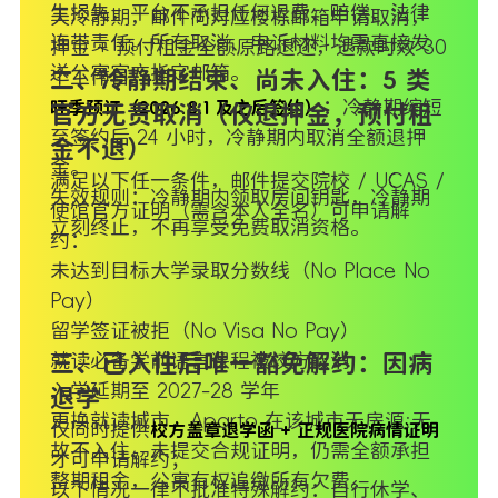
生损失，平台不承担任何退费、赔偿、法律
天冷静期，邮件向对应楼栋邮箱申请取消，
连带责任。所有取消、申诉材料均需直接发
押金 + 预付租金全额原路退还，退款时效 30
送公寓官方指定邮箱。
个工作日。
二、冷静期结束、尚未入住：5 类
：冷静期缩短
旺季预订（2026.8.1 及之后签约）
官方无责取消（仅退押金，预付租
至签约后 24 小时，冷静期内取消全额退押
金不退）
金。
满足以下任一条件，邮件提交院校 / UCAS /
失效规则：冷静期内领取房间钥匙，冷静期
使馆官方证明（需含本人全名）可申请解
立刻终止，不再享受免费取消资格。
约：
未达到目标大学录取分数线（No Place No
Pay）
留学签证被拒（No Visa No Pay）
就读必备学前语言课程被校方取消
三、已入住后唯一豁免解约：因病
入学延期至 2027-28 学年
退学
更换就读城市，Aparto 在该城市无房源:无
仅同时提供
校方盖章退学函 + 正规医院病情证明
故不入住、未提交合规证明，仍需全额承担
才可申请解约；
整期租金，公寓有权追缴所有欠费。
以下情况一律不批准特殊解约：自行休学、