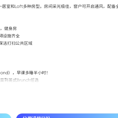
房）、一居室和Loft多种房型。房间采光极佳，窗户可开启通风，配
，健身房
碍设施齐全
保洁打扫公共区域
ond），早课多睡半小时！
英式Brunch任选