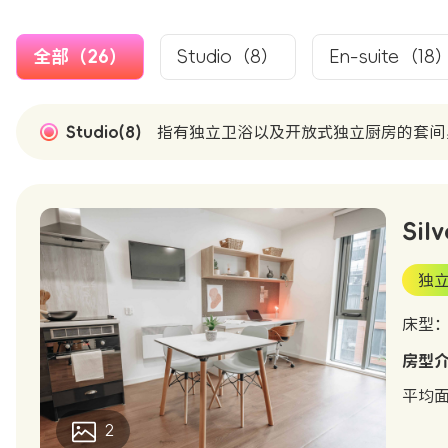
全部（26）
Studio（8）
En-suite（18
Studio(8)
指有独立卫浴以及开放式独立厨房的套间
Silv
独
床型
房型
平均
2