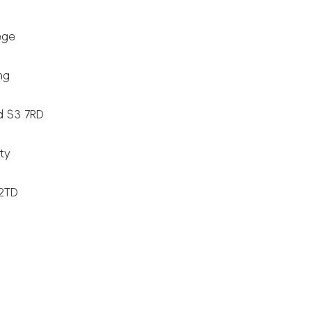
ege
ng
d S3 7RD
ty
2TD