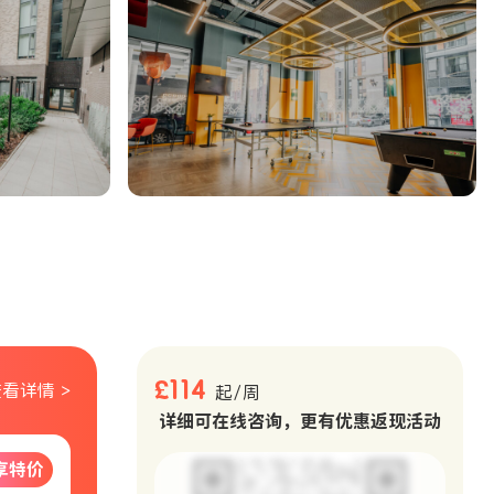
。
£114
看详情 >
起/周
详细可在线咨询，更有优惠返现活动
享特价