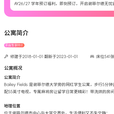
AY26/27 学年预订福利，即刻预订，开启谢菲尔德无
公寓简介
平台专享特价
修建于2018-01-01
·
翻新于2023-01-01
床位541
公寓概况
公寓简介
Bailey Fields 是谢菲尔德大学旁的网红学生公寓，步行5
配55英寸电视，专属麻将房让留学日常更精彩！带洗烘的房
地理位置
位于谢菲尔德市中心与大学交界处，生活便利又不失宁静：