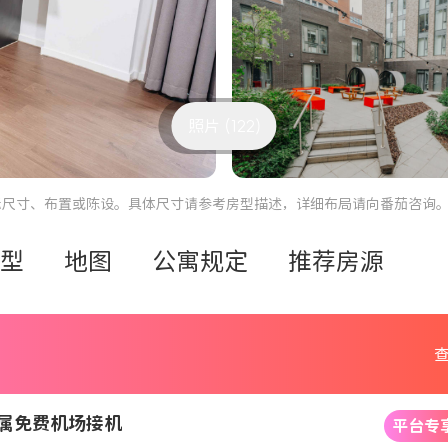
照片 (122)
际尺寸、布置或陈设。具体尺寸请参考房型描述，详细布局请向番茄咨询
型
地图
公寓规定
推荐房源
查
享专属免费机场接机
平台专