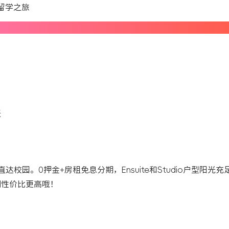
忧留学之旅
张
分钟直达校园。0押金+房租免息分期，Ensuite和Studio户型阳光
间性价比更高哦！