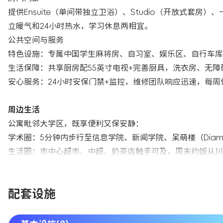
提供Ensuite（单间带独立卫浴）、Studio（开放式套
立暖气和24小时热水，学习休息两相宜。
公共空间与服务
特色设施：专属中国学生麻将房、自习室、娱乐区、自行车库
生活保障：共享厨房配55英寸电视+完善厨具，洗衣房、无障
安心服务：24小时安保门禁+监控，维修团队响应迅速，每周
周边生活
公寓毗邻大学区，既享便利又保安静：
学术圈：5分钟内步行至信息学院、新闻学院、呆萌楼（Diam
生活圈：市中心超市、中超、奶茶店触手可及，周末约饭从川菜到
配套设施