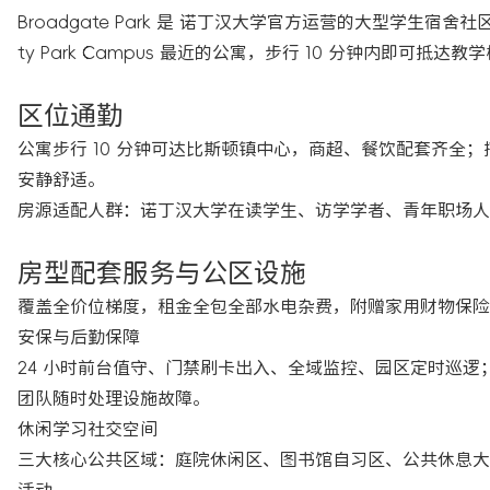
Broadgate Park 是 诺丁汉大学官方运营的大型学生宿舍社
ty Park Campus 最近的公寓，步行 10 分钟内即可抵达教
区位通勤
公寓步行 10 分钟可达比斯顿镇中心，商超、餐饮配套齐全
安静舒适。
房源适配人群：诺丁汉大学在读学生、访学学者、青年职场人
房型配套服务与公区设施
覆盖全价位梯度，租金全包全部水电杂费，附赠家用财物保险与
安保与后勤保障
24 小时前台值守、门禁刷卡出入、全域监控、园区定时巡逻
团队随时处理设施故障。
休闲学习社交空间
三大核心公共区域：庭院休闲区、图书馆自习区、公共休息大厅