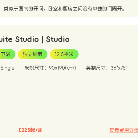
，类似于国内的开间，卧室和厨房之间没有单独的门隔开。
uite Studio | Studio
立卫浴
独立厨房
12.5平米
ingle
米制尺寸：90x190(cm)
英制尺寸：36"x75"
£225起/周
查看费用详