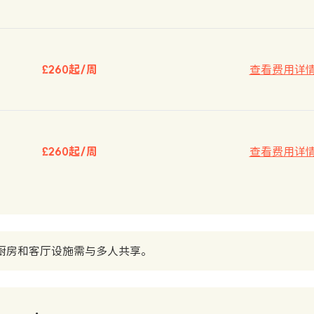
£260起/周
查看费用详
£260起/周
查看费用详
厨房和客厅设施需与多人共享。