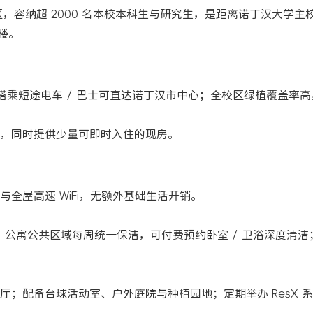
区，容纳超 2000 名本校本科生与研究生，是距离诺丁汉大学主校区 U
学楼。
；搭乘短途电车 / 巴士可直达诺丁汉市中心；全校区绿植覆盖率
，同时提供少量可即时入住的现房。
全屋高速 WiFi，无额外基础生活开销。
；公寓公共区域每周统一保洁，可付费预约卧室 / 卫浴深度清洁
；配备台球活动室、户外庭院与种植园地；定期举办 ResX 