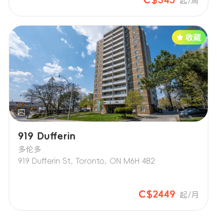
C$345
起/周
919 Dufferin
多伦多
919 Dufferin St, Toronto, ON M6H 4B2
C$2449
起/月