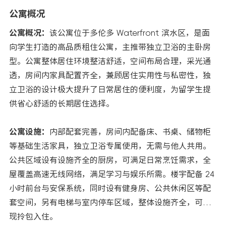
公寓概况
公寓概况：
该公寓位于多伦多 Waterfront 滨水区，是面
向学生打造的高品质租住公寓，主推带独立卫浴的主卧房
型。公寓整体居住环境整洁舒适，空间布局合理，采光通
透，房间内家具配置齐全，兼顾居住实用性与私密性，独
立卫浴的设计极大提升了日常居住的便利度，为留学生提
供省心舒适的长期居住选择。
公寓设施：
内部配套完善，房间内配备床、书桌、储物柜
等基础生活家具，独立卫浴专属使用，无需与他人共用。
公共区域设有设施齐全的厨房，可满足日常烹饪需求，全
屋覆盖高速无线网络，满足学习与娱乐所需。楼宇配备 24
小时前台与安保系统，同时设有健身房、公共休闲区等配
套空间，另有电梯与室内停车区域，整体设施齐全，可实
现拎包入住。