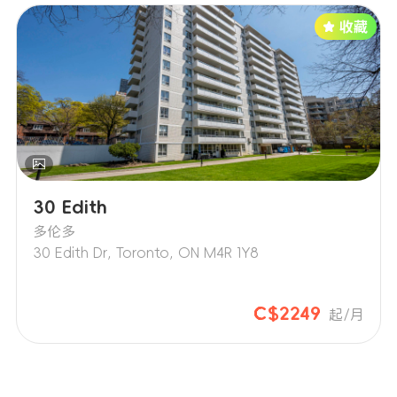
30 Edith
多伦多
30 Edith Dr, Toronto, ON M4R 1Y8
C$2249
起/月