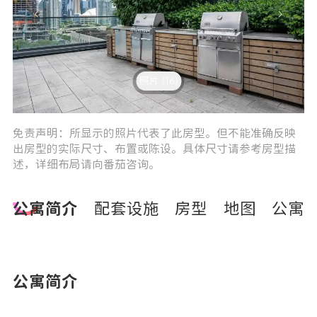
照片 (16)
3
4
免责声明：所显示的照片代表了此房型。但不能准确反映
出房型的实际尺寸、布置或陈设。具体尺寸请参考房型描
述，详细布局请向番茄咨询。
公寓简介
配套设施
房型
地图
公寓
公寓简介