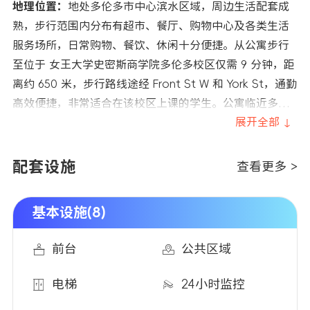
地理位置：
地处多伦多市中心滨水区域，周边生活配套成
熟，步行范围内分布有超市、餐厅、购物中心及各类生活
服务场所，日常购物、餐饮、休闲十分便捷。从公寓步行
至位于 女王大学史密斯商学院多伦多校区仅需 9 分钟，距
离约 650 米，步行路线途经 Front St W 和 York St，通勤
高效便捷，非常适合在该校区上课的学生。公寓临近多条
公共交通线路与 Union Station 等轨道交通枢纽，可快速
展开全部 ↓
通达多伦多市区各处。周边还分布有 CN 塔、里普利水族
馆等地标，生活氛围便利且丰富。
配套设施
查看更多 >
基本设施(8)
前台
公共区域
电梯
24小时监控