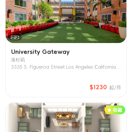
University Gateway
洛杉矶
3335 S. Figueroa Street Los Angeles California 90007
$1230
起/月