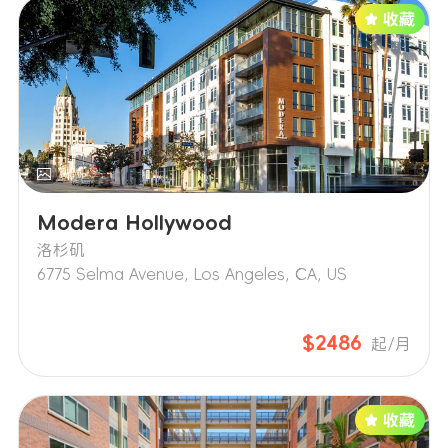
Modera Hollywood
洛杉矶
6775 Selma Avenue, Los Angeles, CA, US
$2486
起/月