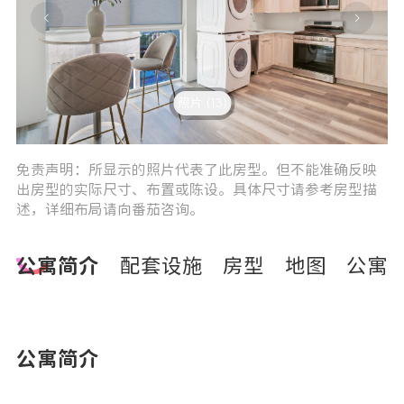
照片 (13)
3
4
免责声明：所显示的照片代表了此房型。但不能准确反映
出房型的实际尺寸、布置或陈设。具体尺寸请参考房型描
述，详细布局请向番茄咨询。
公寓简介
配套设施
房型
地图
公寓
公寓简介