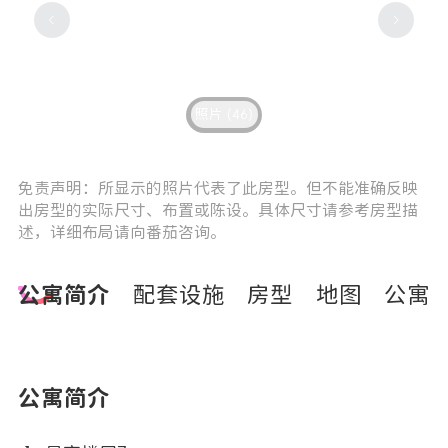
照片 (46)
6
7
免责声明：所显示的照片代表了此房型。但不能准确反映
出房型的实际尺寸、布置或陈设。具体尺寸请参考房型描
述，详细布局请向番茄咨询。
公寓简介
配套设施
房型
地图
公寓
公寓简介