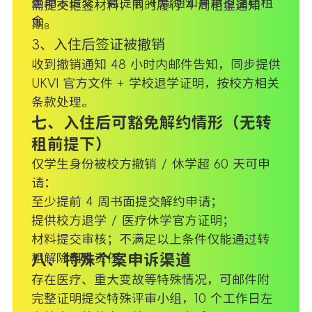
逾期未提交：需提前 4 周通知并承担空档租
需提交拒签材料，同时履行 4 周租金通知
金。
期。
3、入住后签证被撤销
收到撤销通知 48 小时内邮件告知，同步提供
UKVI 官方文件 + 学校退学证明，按校方相关
条款处理。
七、入住后可豁免解约情形（无转
租前提下）
仅学生身份被校方撤销 / 休学超 60 天可申
请：
至少提前 4 周书面提交解约申请；
提供校方退学 / 医疗休学官方证明；
材料提交审核；不满足以上条件仅能通过转
租解除租金责任。
八、特殊个案申诉渠道
存在医疗、重大变故等特殊情况，可邮件附
完整证明提交特殊评审小组，10 个工作日左