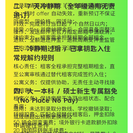
月录取清算高峰期仅 1 天内需接受并支付押
二、7 天冷静期（全年级通用无责
金，超时 offer 自动失效，重新预订不保证
退订）
同房型、同价格、同活动；
时效：完成预订当日起 7 个自然日以内；
接受 offer 并缴纳押金后，合同具备完整法
操作：发送邮件至官方指定邮箱申请取消；
律约束力，租客需承担整租期全部租金。
退款：全额退还押金，退款周期受押金监管
机构流程影响，平台无法提速。
三、冷静期过后 / 已拿钥匙入住
常规解约规则
核心责任：租客全程承担完整租期租金，直
至公寓审核通过替代租客完成签约入住；
公寓义务：仅提供协助，无责任主动寻找接
手租客；
四、大一本科 / 硕士新生专属豁免
租客义务：保持房屋干净可出租状态、配合
（No Place No Pay）
看房；
适用：未达到录取分数线、学校撤销录取；
转租扣费：匹配合规替代租客后，押金扣除
或成绩超出预期更换院校
50 镑合同变更费；境外银行卡退款额外扣除
申请硬性条件
20 镑国际转账手续费；