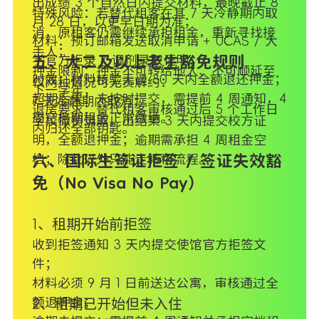
出成绩 3 个自然日内提交材料，最晚截止 8
特殊风险：若替代租客在其 7 天冷静期内取
月 28 日，以更早日期为准；
消，原租客仍需继续承担租金，重新寻找接
材料：预订邮箱发送取消申请 + UCAS / 大
手人；
学官方拒录 / 调剂录取证明；
五、大二及以上老生豁免规则
押金限制：押金不可转给他人、不可顺延至
时效：材料核验无误 30 天内全额退还押金；
仅两种情况可无责解约：
下一学年；
超期后果：未按时提交，需提前 4 周通知，4
7 天冷静期内取消；
退房要求：替代租客审核通过后 5 个工作日
周空档期租金正常缴纳。
学校撤销录取，出结果 3 天内提交校方证
内归还全部钥匙。
明，全额退押金；逾期需承担 4 周租金空
档；除此以外只能走转租流程。
六、国际生签证拒签 / 签证失效豁
免（No Visa No Pay）
1、租期开始前拒签
收到拒签通知 3 天内提交使馆官方拒签文
件；
材料必须 9 月 1 日前送达公寓，审核通过全
额退押金；
2、租期已开始但未入住