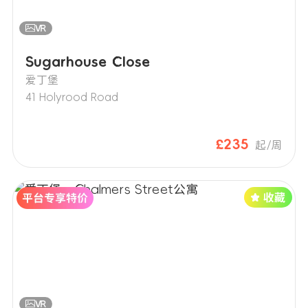
Sugarhouse Close
爱丁堡
41 Holyrood Road
£235
起/周