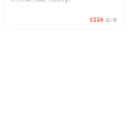
69 Grove Street, Edinburgh
£226
起/周