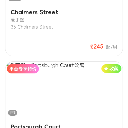
Chalmers Street
爱丁堡
36 Chalmers Street
£245
起/周
Portsburgh Court