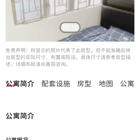
照片 (3)
1
0
免责声明：所显示的照片代表了此房型。但不能准确反映
出房型的实际尺寸、布置或陈设。具体尺寸请参考房型描
述，详细布局请向番茄咨询。
公寓简介
配套设施
房型
地图
公寓
公寓简介