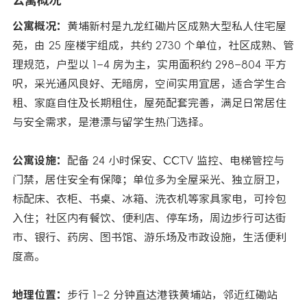
公寓概况
公寓概况：
黄埔新村是九龙红磡片区成熟大型私人住宅屋
苑，由 25 座楼宇组成，共约 2730 个单位，社区成熟、管
理规范，户型以 1–4 房为主，实用面积约 298–804 平方
呎，采光通风良好、无暗房，空间实用宜居，适合学生合
租、家庭自住及长期租住，屋苑配套完善，满足日常居住
与安全需求，是港漂与留学生热门选择。
公寓设施：
配备 24 小时保安、CCTV 监控、电梯管控与
门禁，居住安全有保障；单位多为全屋采光、独立厨卫，
标配床、衣柜、书桌、冰箱、洗衣机等家具家电，可拎包
入住；社区内有餐饮、便利店、停车场，周边步行可达街
市、银行、药房、图书馆、游乐场及市政设施，生活便利
度高。
地理位置：
步行 1–2 分钟直达港铁黄埔站，邻近红磡站