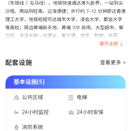
（东铁线 / 屯马线），地铁快速通达港九新界，一站到尖
沙咀、两站到旺角，过海便捷；步行约 7–10 分钟即达香港
理工大学，地铁短程可达城市大学、浸会大学、都会大学
等高校；周边黄埔新天地、黄埔 108 商场、大型超市、餐
饮街、海滨长廊一应俱全，集交通、求学、购物、休闲于
一体，区位优势突出。
展开全部 ↓
配套设施
查看更多 >
基本设施(5)
公共区域
电梯
24小时监控
24小时安保
消防系统