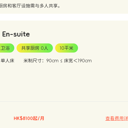
厨房和客厅设施需与多人共享。
| En-suite
立卫浴
共享厨房 0人
10平米
：单人床
米制尺寸：90cm ≤ 床宽＜190cm
HK$8100起/月
查看费用