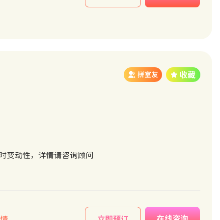
拼室友
实时变动性，详情请咨询顾问
在线咨询
详情
立即预订