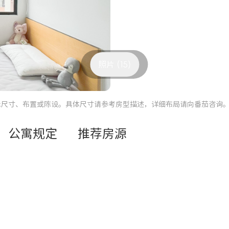
照片 (15)
际尺寸、布置或陈设。具体尺寸请参考房型描述，详细布局请向番茄咨询
公寓规定
推荐房源