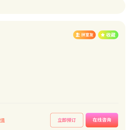
拼室友
在线咨询
详情
立即预订