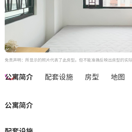
免责声明：所显示的照片代表了此房型。但不能准确反映出房型的实
公寓简介
配套设施
房型
地图
公寓简介
配套设施