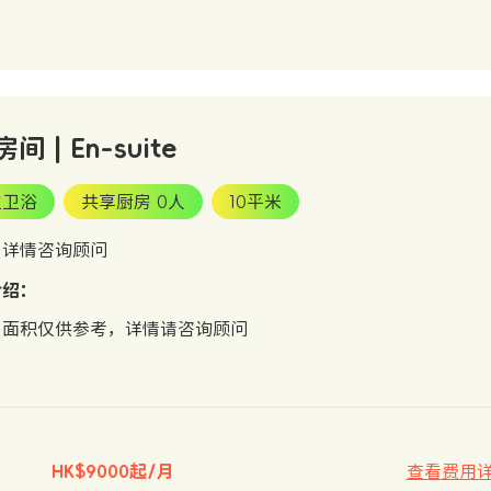
房间 | En-suite
立卫浴
共享厨房 0人
10平米
：详情咨询顾问
介绍：
、面积仅供参考，详情请咨询顾问
HK$9000起/月
查看费用