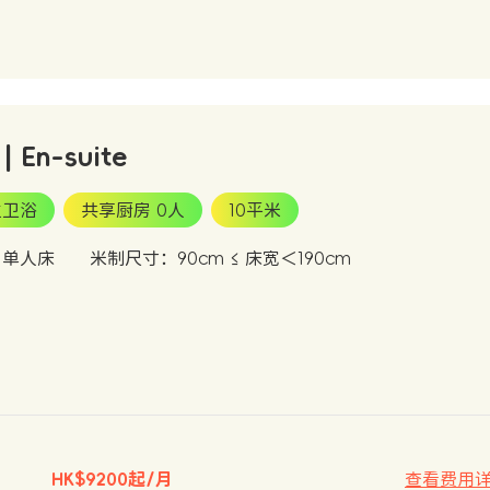
 | En-suite
立卫浴
共享厨房 0人
10平米
：单人床
米制尺寸：90cm ≤ 床宽＜190cm
HK$9200起/月
查看费用