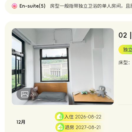
En-suite(5)
房型一般指带独立卫浴的单人房间，且
02 
独
床型
3
入住 2026-08-22
12月
退房 2027-08-21