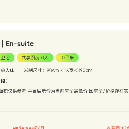
 | En-suite
立卫浴
共享厨房 0人
10平米
：单人床
米制尺寸：90cm ≤ 床宽＜190cm
介绍：
面积仅供参考 平台展示价为当前房型最低价 因房型/价格存在
HK$9200起/月
查看费用