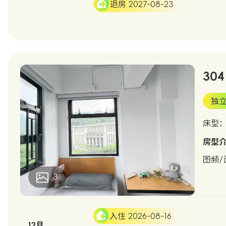
退房 2027-08-23
304
独
床型
房型
图频/
3
入住 2026-08-16
12月