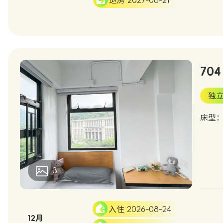
退房 2027-08-21
704
独
床型
3
入住 2026-08-24
12月