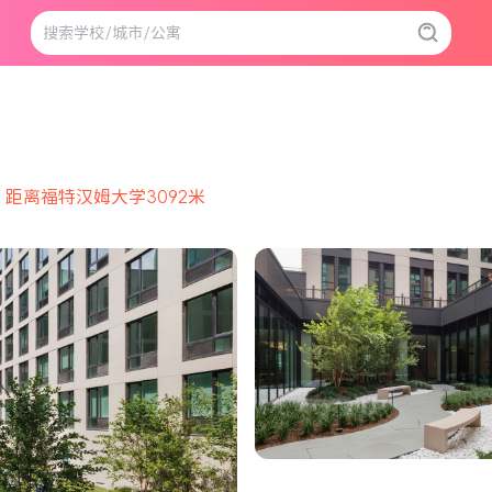
距离福特汉姆大学3092米