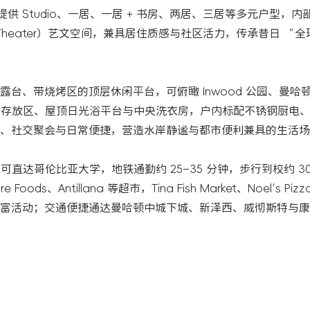
层，提供 Studio、一居、一居 + 书房、两居、三居等多元户型，
s Theater）艺文空间，兼具居住质感与社区活力，传承昔日 “
台、带烧烤区的顶层休闲平台，可俯瞰 Inwood 公园、曼哈
行车存放区、屋顶日光浴平台与中央洗衣房，户内标配不锈钢厨电
、社交聚会与日常便捷，营造水岸静谧与都市便利兼具的生活场
1 号线可直达哥伦比亚大学，地铁通勤约 25–35 分钟，步行到校约 3
Antillana 等超市，Tina Fish Market、Noel’s Piz
富活动；交通便捷通达曼哈顿中城下城、新泽西、威彻斯特与康