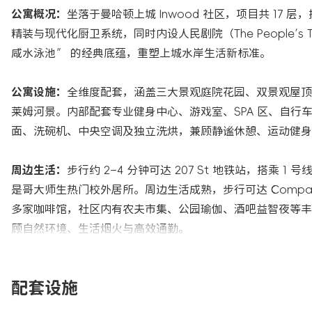
公寓概况：
坐落于曼哈顿上城 Inwood 社区，项目共 17 
精装与现代化厨卫系统，同时内设人民剧院（The People’
咸水泳池” 的经典底蕴，重塑上城水岸生活新标准。
公寓设施：
全维度配套，涵盖三大景观庭院花园、双景观屋顶露
莱姆河景。内部配套专业健身中心、游戏室、SPA 区、自
面、洗碗机、中央空调及独立洗烘，兼顾静谧休憩、运动健身
周边生活：
步行约 2–4 分钟可达 207 St 地铁站，搭乘 
是哥大师生热门校外居所。周边生活成熟，步行可达 Compare Foods、
多家咖啡馆，社区内有农夫市集、公园瑜伽、酒吧益智夜等丰
顾自然环境、生活烟火与高效通勤。
配套设施