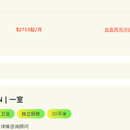
$2755起/月
查看费用详
N | 一室
立卫浴
独立厨房
30平米
：详情咨询顾问