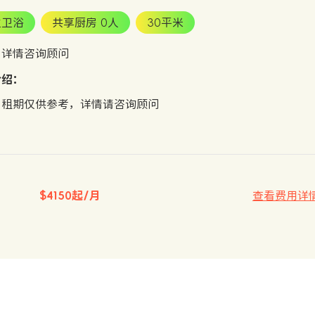
立卫浴
共享厨房 0人
30平米
：详情咨询顾问
介绍：
、租期仅供参考，详情请咨询顾问
$4150起/月
查看费用详