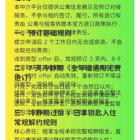
本中介平台仅提供公寓信息展示及预订对接
服务，不参与租约签订、履行，所有退订权
责由 公寓与租客依据本官方退订政策执行，
平台不承担任何相关法律责任。
一、预订基础规则
提交申请后 2 个工作日内无合适房源，不会
收取任何费用；
收到房型 offer 后，常规预订 3 天内、8-9
月录取清算高峰期仅 1 天内需接受并支付押
二、7 天冷静期（全年级通用无责
金，超时 offer 自动失效，重新预订不保证
退订）
同房型、同价格、同活动；
时效：完成预订当日起 7 个自然日以内；
接受 offer 并缴纳押金后，合同具备完整法
操作：发送邮件至官方指定邮箱申请取消；
律约束力，租客需承担整租期全部租金。
退款：全额退还押金，退款周期受押金监管
机构流程影响，平台无法提速。
三、冷静期过后 / 已拿钥匙入住
常规解约规则
核心责任：租客全程承担完整租期租金，直
至公寓审核通过替代租客完成签约入住；