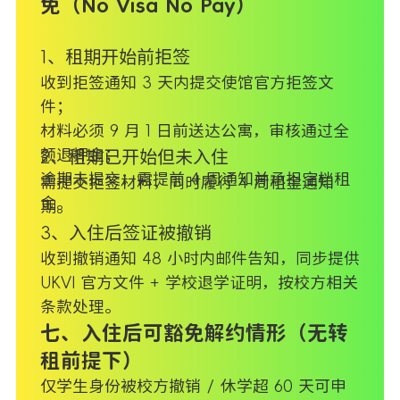
免（No Visa No Pay）
1、租期开始前拒签
收到拒签通知 3 天内提交使馆官方拒签文
件；
材料必须 9 月 1 日前送达公寓，审核通过全
额退押金；
2、租期已开始但未入住
逾期未提交：需提前 4 周通知并承担空档租
需提交拒签材料，同时履行 4 周租金通知
金。
期。
3、入住后签证被撤销
收到撤销通知 48 小时内邮件告知，同步提供
UKVI 官方文件 + 学校退学证明，按校方相关
条款处理。
七、入住后可豁免解约情形（无转
租前提下）
仅学生身份被校方撤销 / 休学超 60 天可申