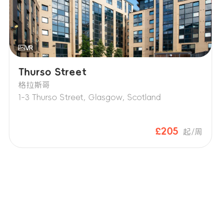
Thurso Street
格拉斯哥
1-3 Thurso Street, Glasgow, Scotland
£205
起/周