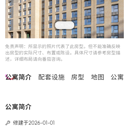
照片 (36)
4
5
免责声明：所显示的照片代表了此房型。但不能准确反映
出房型的实际尺寸、布置或陈设。具体尺寸请参考房型描
述，详细布局请向番茄咨询。
公寓简介
配套设施
房型
地图
公寓
公寓简介
修建于2026-01-01