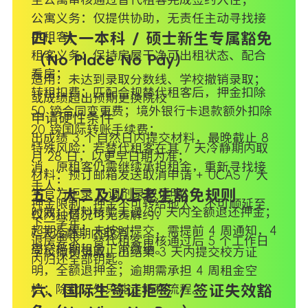
公寓义务：仅提供协助，无责任主动寻找接
手租客；
四、大一本科 / 硕士新生专属豁免
租客义务：保持房屋干净可出租状态、配合
（No Place No Pay）
看房；
适用：未达到录取分数线、学校撤销录取；
转租扣费：匹配合规替代租客后，押金扣除
或成绩超出预期更换院校
50 镑合同变更费；境外银行卡退款额外扣除
申请硬性条件
20 镑国际转账手续费；
出成绩 3 个自然日内提交材料，最晚截止 8
特殊风险：若替代租客在其 7 天冷静期内取
月 28 日，以更早日期为准；
消，原租客仍需继续承担租金，重新寻找接
材料：预订邮箱发送取消申请 + UCAS / 大
手人；
学官方拒录 / 调剂录取证明；
五、大二及以上老生豁免规则
押金限制：押金不可转给他人、不可顺延至
时效：材料核验无误 30 天内全额退还押金；
仅两种情况可无责解约：
下一学年；
超期后果：未按时提交，需提前 4 周通知，4
7 天冷静期内取消；
退房要求：替代租客审核通过后 5 个工作日
周空档期租金正常缴纳。
学校撤销录取，出结果 3 天内提交校方证
内归还全部钥匙。
明，全额退押金；逾期需承担 4 周租金空
档；除此以外只能走转租流程。
六、国际生签证拒签 / 签证失效豁