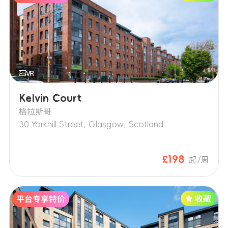
Kelvin Court
格拉斯哥
30 Yorkhill Street, Glasgow, Scotland
£198
起/周