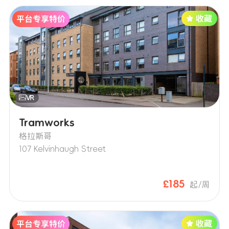
Tramworks
格拉斯哥
107 Kelvinhaugh Street
£185
起/周