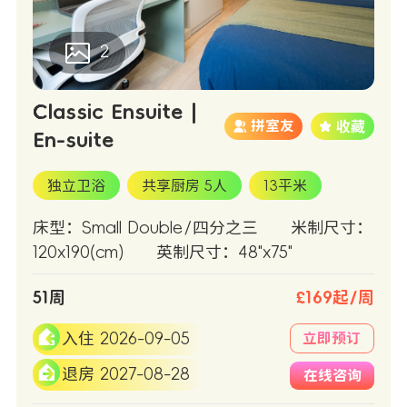
2
Classic Ensuite |
拼室友
En-suite
独立卫浴
共享厨房 5人
13平米
床型：Small Double/四分之三
米制尺寸：
120x190(cm)
英制尺寸：48"x75"
51周
£169起/周
入住 2026-09-05
立即预订
退房 2027-08-28
在线咨询