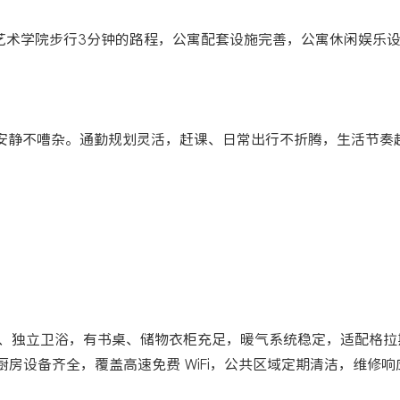
格拉斯哥艺术学院步行3分钟的路程，公寓配套设施完善，公寓休闲娱乐
绕，氛围安静不嘈杂。通勤规划灵活，赶课、日常出行不折腾，生活节
准双人床、独立卫浴，有书桌、储物衣柜充足，暖气系统稳定，适配格
享厨房设备齐全，覆盖高速免费 WiFi，公共区域定期清洁，维修