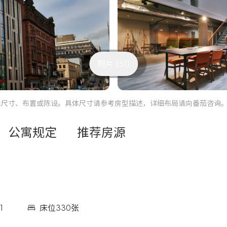
照片 (51)
际尺寸、布置或陈设。具体尺寸请参考房型描述，详细布局请向番茄咨询
公寓规定
推荐房源
1
床位330张