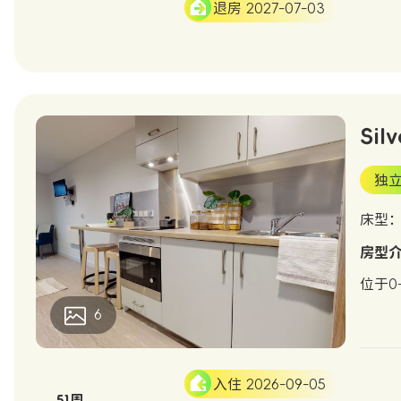
退房 2027-07-03
Silv
独
床型
房型
位于0
6
入住 2026-09-05
51周