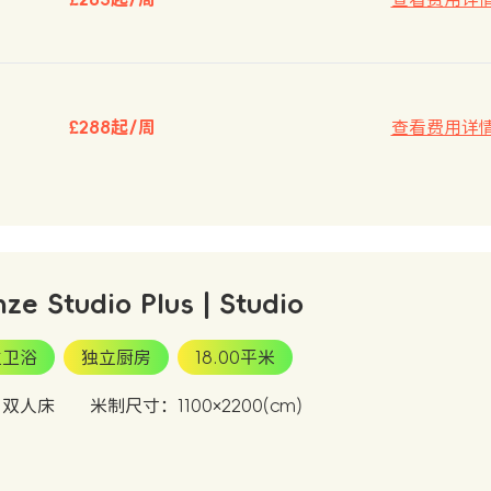
£288起/周
查看费用详
nze Studio Plus | Studio
立卫浴
独立厨房
18.00平米
：双人床
米制尺寸：1100×2200(cm)