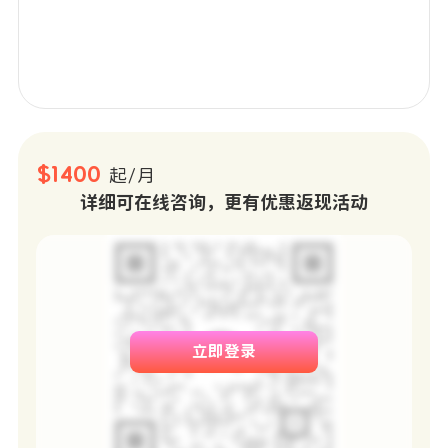
4，其他：楼外大门用钥匙开，进楼后上电梯需要密码，最
后进入自己房间用钥匙开，三层保障很安全！
属于USC DPS巡逻区，晚六点以后有免费Lyft，距离学校
超级近，步行即可！
公寓管理员会中文超级nice，沟通毫无压力！每层楼有洗
衣房，设有固定的快递收发室，很方便！
$1400
起/月
详细可在线咨询，更有优惠返现活动
立即登录