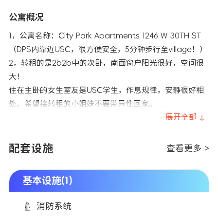
公寓概况
1，公寓名称：City Park Apartments 1246 W 30TH ST
（DPS内靠近USC，很方便安全，5分钟步行至village！）
2，转租的是2b2b中的次卧，南面窗户阳光很好，空间很
大！
住在主卧的女生室友是USC学生，作息规律，安静很好相
处。希望接转租的小姐妹不要带异性回家。
未来将和室友share厨房和客餐厅这些公共区域
展开全部 ↓
3，转租时间：2026年2月初-2026年7月31日（可以续
租）。
配套设施
查看更多 >
租金：$1400/月（包水费，不包电费，每月电费AA后大概
20刀）。具体商议的话，我这边也可以灵活地降一点儿租
基本设施(1)
金～
家具：可转让，包括床、桌子、椅子等拎包入住！（房间
消防系统
本身是没有家具的）