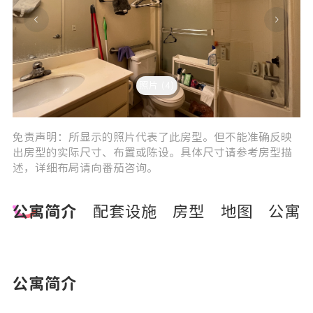
照片 (4)
3
0
免责声明：所显示的照片代表了此房型。但不能准确反映
出房型的实际尺寸、布置或陈设。具体尺寸请参考房型描
述，详细布局请向番茄咨询。
公寓简介
配套设施
房型
地图
公寓
公寓简介