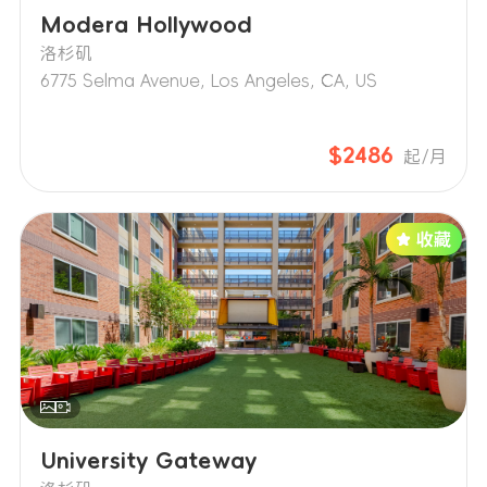
Modera Hollywood
洛杉矶
6775 Selma Avenue, Los Angeles, CA, US
$2486
起/月
University Gateway