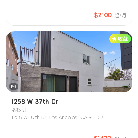
$2100
起/月
1258 W 37th Dr
洛杉矶
1258 W 37th Dr, Los Angeles, CA 90007