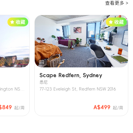
查看更多 >
Scape Redfern, Sydney
悉尼
186-188 Anzac Parade, Kensington NSW 2033, Australia
77-123 Eveleigh St, Redfern NSW 2016
$849
A$499
起/周
起/周