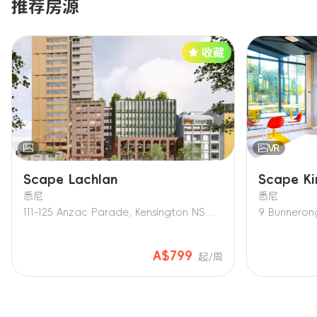
推荐房源
Scape Lachlan
Scape Ki
悉尼
悉尼
111-125 Anzac Parade, Kensington NSW 2033
9 Bunneron
A$799
起/周