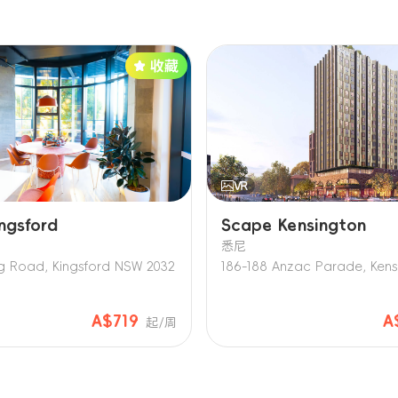
ngsford
Scape Kensington
悉尼
g Road, Kingsford NSW 2032
A$719
A
起/周