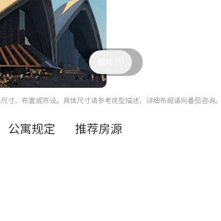
照片 (1)
际尺寸、布置或陈设。具体尺寸请参考房型描述，详细布局请向番茄咨询
公寓规定
推荐房源