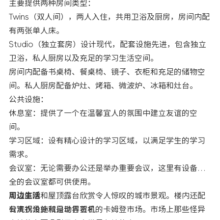
主要提供两种房间类型：
Twins（双人间），两人入住，共用卫浴及厨房，房间内配
有两张单人床。
Studio（独立套房）设计现代，配套设施先进，包含独立
卫浴，私人厨房以及充足的学习生活空间。
房间内配备书桌椅、餐桌椅、镜子、衣柜和充足的储物空
间。私人厨房配备炉灶、烤箱、微波炉、冰箱和灶台。
公共设施：
休息室：提供了一个在温馨宜人的氛围中建立友谊的空
间。
学习区域：设有精心设计的学习区域，以满足学生的学习
需求。
会议室：无论需要办公还是举办重要会议，这里有设备齐
全的会议室都可供使用。
可以庭院和屋顶露台欣赏令人惊叹的城市景观。楼内还配
周边生活
有洗衣设施和自动售货机
公寓拐角处就是世界著名的卡姆登市场。市场上那些怪异