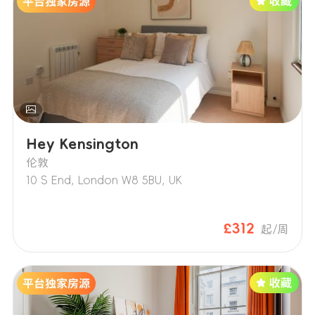
Hey Kensington
伦敦
10 S End, London W8 5BU, UK
£312
起/周