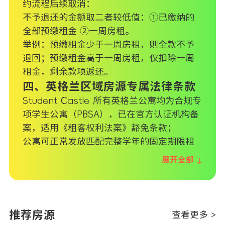
约流程后续取消：
不予退还的金额取二者较低值：①已缴纳的
全部预缴租金 ②一周房租。
举例：预缴租金少于一周房租，则全款不予
退回；预缴租金高于一周房租，仅扣除一周
租金，剩余款项返还。
四、英格兰区域房源专属法律条款
Student Castle 所有英格兰公寓均为合规专
项学生公寓（PBSA），已在官方认证机构备
案，适用《租客权利法案》豁免条款；
公寓可正常发放匹配完整学年的固定期限租
约；
展开全部 ↓
法案规定的租客单方提前解约法定权利不适
用于本公寓租约，所有住户必须完整履行整
个固定租期的全部合约义务，不能仅凭通知
提前退租。
推荐房源
查看更多 >