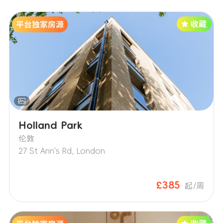
Holland Park
伦敦
27 St Ann's Rd, London
£385
起/周