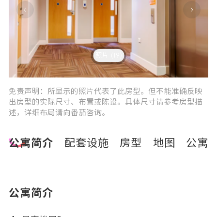
照片 (19)
5
0
免责声明：所显示的照片代表了此房型。但不能准确反映
出房型的实际尺寸、布置或陈设。具体尺寸请参考房型描
述，详细布局请向番茄咨询。
公寓简介
配套设施
房型
地图
公寓
公寓简介