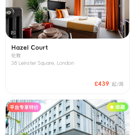
Hazel Court
伦敦
38 Leinster Square, London
£439
起/周