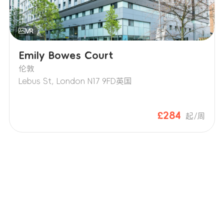
Emily Bowes Court
伦敦
Lebus St, London N17 9FD英国
£284
起/周