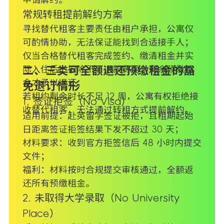
常规转租提前解约方案
寻找替代租客主要责任由租户承担，公寓仅
可酌情协助，无法保证能找到合适接手人；
仅当合格替代租客完成签约、缴清租金并实
际入住后，扣除不可退款费用，剩余预缴租
二、三类可全额退还预缴租金的豁
金才予以退还；
免退订情形
若租约剩余时长不足 12 周，公寓有权拒绝接
1. 签证拒签（No Visa）
收替代租客，无法通过转租方式提前解约。
适用前提：赴英留学签证被拒，且租期起始
日距离签证拒签结果下发不超过 30 天；
材料要求：收到官方拒签信后 48 小时内提交
文件；
福利：材料按时合规提交审核通过，全额返
还所有预缴租金。
2. 未取得大学录取（No University
Place）