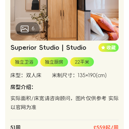
6
Superior Studio | Studio
独立卫浴
独立厨房
22平米
床型：双人床
米制尺寸：135×190(cm)
房型介绍：
实际面积/床宽请咨询顾问，图片仅供参考 实际
以官网为准
51周
£559起/周