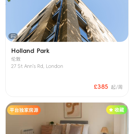
Holland Park
伦敦
27 St Ann's Rd, London
£385
起/周