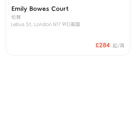
Emily Bowes Court
伦敦
Lebus St, London N17 9FD英国
£284
起/周