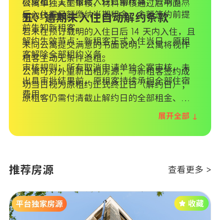
段房租，金额根据入住日期核算，分期节点
公寓单独人工审核，材料审核通过后书面通
后入住需足额缴纳当期租金，金额签约前提
知解约生效。
五、逾期未入住自动解约条款
前告知新租客。
若未在预订载明的入住日后 14 天内入住，且
解约生效节点：新租客正式入住当日，原租
未向公寓提交满意的书面说明，公寓将视作
客解除全部租约义务。
租客主动无条件退租。
审核规则：所有取消申请单独个案审核，未
公寓可对外重新出租房源，与新租客签约成
出具审批结果前，原租客持续承担全部住宿
功当日视为原租约正式终止日（解约日）；
费用。
原租客仍需付清截止解约日的全部租金、相
关杂费，公寓有权追索所有未结清欠款。
展开全部 ↓
推荐房源
查看更多 >