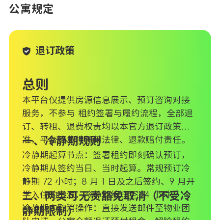
公寓规定
退订政策
总则
本平台仅提供房源信息展示、预订咨询对接
服务，不参与 租约签署与履约流程，全部退
订、转租、退费权责均以本官方退订政策为
准，平台不承担任何法律、退款赔付责任。
一、冷静期规则
冷静期起算节点：签署租约即刻确认预订，
冷静期从签约当日、当时起算。常规预订冷
静期 72 小时；8 月 1 日及之后签约、9 月开
学入住的房源，冷静期缩短至 24 小时。
二、两类可无责豁免取消（不受冷
冷静期内取消操作：直接发送邮件至物业团
静期限制）