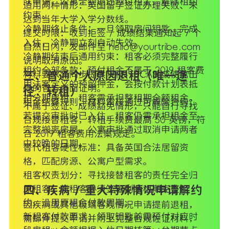
队申请，公寓全额退还预付租金，解除租约
适用两种情形：英国留学签证办理失败、未
约束。
达到当年大学入学分数线。
冷静期终止条件：一旦领取房间钥匙、完成
提交时限：收到拒签 / 成绩结果通知起 7 个
入住，冷静期立刻自动失效。
自然日内，发邮件至 hello@yourtribe.com
冷静期结束后通用约束：租客必须完整履行
说明取消原因。
租约全部条款；预付租金不属于 2019 租客费
材料要求：同步提供院校、UCAS 或使馆出
三、普通个人原因退租（唯一途
用法案定义的预留押金，会按付款计划表抵
具的官方书面证明。
径：转租）
扣分期房租；租客需承担整租期全额租金。
租金结算规则：材料审核通过可解除合约；
不属于签证、成绩豁免情形，只能自行寻找
若提交审批时已入住，租客仍需承担租金至
合规接替租客，转租手续费最高 50 英镑，符
完整搬离房屋、公寓审批通过取消申请两者
合 2019 租客费用法案规定。
中较晚的日期。
替代租客硬性标准：具备英国合法居留资
格，匹配房源、公寓户型需求。
租客权责划分：寻找接替租客的责任完全归
原租客；新租客必须签署剩余租期完整租
四、疾病 / 重大特殊情况申请解约
约，沿用原租金付款周期。
因疾病或其他极端客观情况申请提前退租，
新租客付款要求：领取钥匙前需预付对应时
需邮件提交申请并附上完整合规佐证材料，