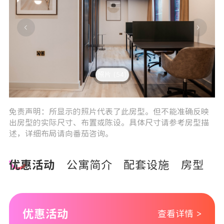
照片 (54)
4
5
免责声明：所显示的照片代表了此房型。但不能准确反映
出房型的实际尺寸、布置或陈设。具体尺寸请参考房型描
述，详细布局请向番茄咨询。
优惠活动
公寓简介
配套设施
房型
优惠活动
查看详情 >