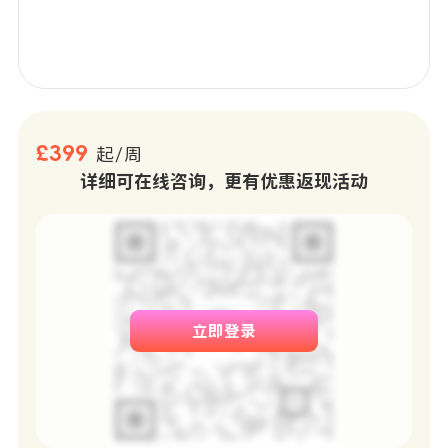
络需求；配备 24 小时客服与安保团队，为学生提供全天候
安全保障与问题响应。
周边生活
-购物与餐饮：该区域以其多元文化和美食而闻名，你可以
£399
起/周
轻松找到亚洲、非洲、拉丁美洲和加勒比风味的食品与餐
详细可在线咨询，更有优惠返现活动
厅；步行不远即可到达Bermondsey Street，那里有各种
独立店铺、画廊和Monmouth咖啡等。
-文化与休闲：附近的Burgess Park是伦敦最大的公园之
一，拥有湖泊和网球场，非常适合散步、跑步或放松；该
区域拥有丰富的历史，是标志性的Ministry of Sound夜总
会的所在地。你也可以轻松前往南岸，参观泰特现代美术
立即登录
馆、国家剧院和BFI等文化场所。