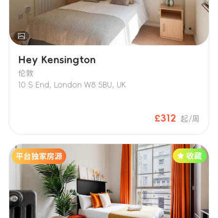
Hey Kensington
伦敦
10 S End, London W8 5BU, UK
£312
起/周