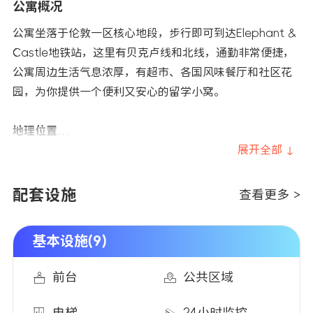
公寓概况
公寓坐落于伦敦一区核心地段，步行即可到达Elephant &
Castle地铁站，这里有贝克卢线和北线，通勤非常便捷，
公寓周边生活气息浓厚，有超市、各国风味餐厅和社区花
园，为你提供一个便利又安心的留学小窝。
地理位置
-Elephant and Castle 位于伦敦一区（Zone 1）与二区
展开全部 ↓
的交界处，是伦敦南部一个历史悠久且交通极其便利的枢
纽。该区域拥有Elephant & Castle地铁站，提供贝克卢
配套设施
查看更多 >
线（Bakerloo Line）和北线（Northern Line） 服务。这
意味着你可以快速抵达伦敦各处。除了地铁，该区域的公
基本设施(9)
交线路也异常发达。Elephant & Castle车站有超过15条
公交线路经停，覆盖多个方向。
前台
公共区域
步行8分钟——到达伦敦艺术大学传媒学院
步行25分钟——到达伦敦国王大学滑铁卢校区