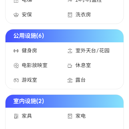
电梯
24小时监控
步行18分钟——到达Kaplan国际学院
公交19分钟——到达伦敦国王大学河岸校区
安保
洗衣房
公交20分钟——到达伦敦政治经济学院
公用设施(6)
公寓设施
-主要提供En-suite（独立卫浴，共享厨房）和Studio（独
健身房
室外天台/花园
立厨房和卫浴）两种房型，En-suite面积13-19平，Studio
面积22平左右。房间内通常配备床、书桌、座椅、衣柜和
电影放映室
休息室
储物空间，租金包含所有水电费、高速 WiFi、24 小时客服
与安保、每周 2 次免费早餐、每日免费热饮、财产保险，
游戏室
露台
以及丰富的社区活动，居住体验上兼顾学习与生活平衡，
既有满足专注学习的空间，也有促进社交的公共区域。
室内设施(2)
-特色设施：涵盖屋顶露台、健身房、私人餐厅、休闲休息
室、游戏区等，满足学生运动、社交、放松需求；同时规
家具
家电
划了专属学习区域，方便学生高效完成学业任务。
-日常服务：全楼覆盖高速 WiFi，保障网课、资料传输等网