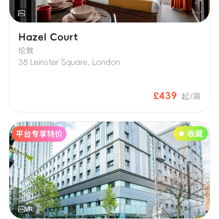
Hazel Court
伦敦
38 Leinster Square, London
£439
起/周