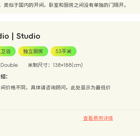
，类似于国内的开间，卧室和厨房之间没有单独的门隔开。
dio | Studio
立卫浴
独立厨房
53平米
ouble
米制尺寸：138×188(cm)
介绍：
房间价格不同，具体请咨询顾问，此处显示为最低价
查看费用详情