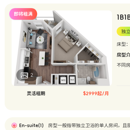
即将租满
1B1
独
床型：D
房型
不同
2
灵活租期
$2999起/月
En-suite(1)
房型一般指带独立卫浴的单人房间，且