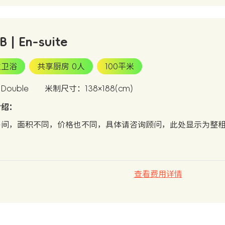
B | En-suite
立卫浴
共享厨房 0人
100平米
ouble
米制尺寸：138×188(cm)
介绍：
房间，面积不同，价格也不同，具体请咨询顾问，此处显示为整
查看费用详情