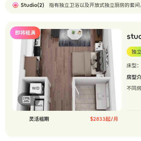
Studio(2)
指有独立卫浴以及开放式独立厨房的套间
即将租满
stu
独
床型：D
房型
不同
1
灵活租期
$2833起/月