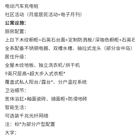
电动汽车充电桩
社区活动（月度居民活动+电子月刊）
公寓设施：
厨房配置：
上白下木纹橱柜+石英石台面+定制防溅板/深咖色橱柜+石英
全系配备不锈钢电器、双槽水槽、抽拉式龙头（部分含中岛）
居住升级：
全屋木纹地板、独立洗衣机/烘干机
9英尺层高+超大步入式衣柜*
覆盖式私人阳台/露台*、分户温控系统
卫浴细节：
宽体浴缸+釉面瓷砖、镜面柜+防滑地砖
智能生活：
可选装千兆光纤网络
注：标*为部分户型配置
大学：