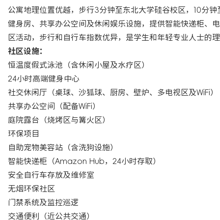
公寓地理位置优越，步行3分钟至东北大学硅谷校区，10分钟
健身房、共享办公空间及休闲娱乐设施，提供智能快递柜、电
区活动，步行和自行车指数优异，是学生和年轻专业人士的理
社区设施：
恒温度假式泳池（含休闲小屋及水疗区）
24小时高端健身中心
社交休闲厅（桌球、沙狐球、厨房、壁炉、多电视区及WiFi）
共享办公空间（配备WiFi）
庭院露台（烧烤区与篝火区）
环保项目
自助宠物美容站（含洗狗设施）
智能快递柜（Amazon Hub，24小时存取）
安全自行车存放及维修室
无烟环保社区
门禁系统及监控巡逻
交通便利（近公共交通）