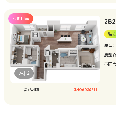
即将租满
2B2
独
床型：D
房型
不同
2
灵活租期
$4060起/月