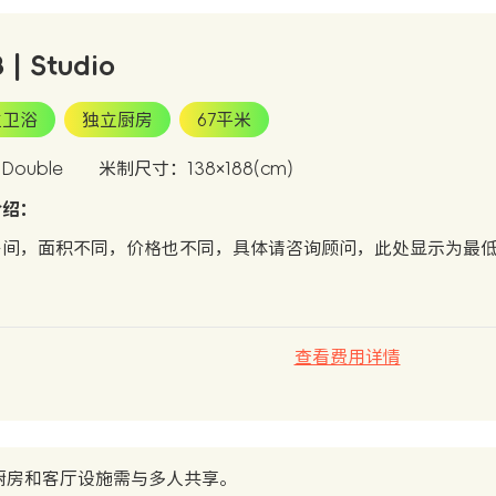
B | Studio
立卫浴
独立厨房
67平米
ouble
米制尺寸：138×188(cm)
介绍：
房间，面积不同，价格也不同，具体请咨询顾问，此处显示为最
查看费用详情
厨房和客厅设施需与多人共享。