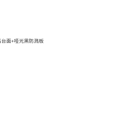
石台面+哑光黑防溅板