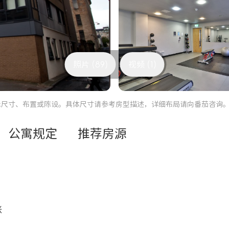
照片 (89)
视频 (1)
际尺寸、布置或陈设。具体尺寸请参考房型描述，详细布局请向番茄咨询
公寓规定
推荐房源
张