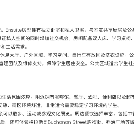
rtment房型。Ensuite房型拥有独立卧室和私人卫浴，与室友共享厨房及
够在保证私人空间的同时增加社交机会。房间配备双人床、学习桌椅
习和生活需求。
休息大厅、户外区域、学习空间、自行车存放区及洗衣设施。公
场管理团队及维修支持，保障学生居住安全。公共区域适合学生社
生生活圈，周边生活氛围浓厚。附近拥有咖啡馆、餐厅、酒吧、便利店以及
更加安静，街区环境舒适，非常适合需要稳定学习环境的学生。
公园，学生课余可以散步、运动或参观文化展览。周边餐饮选择丰富，包括
可体验格拉斯哥Buchanan Street购物街、乔治广场等