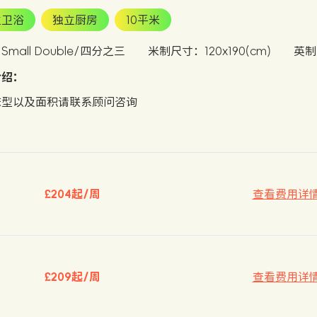
立卫浴
独立厨房
10平米
mall Double/四分之三
米制尺寸：120x190(cm)
英制
介绍：
床型以及面积请联系顾问咨询
£204起/周
查看费用详
£209起/周
查看费用详