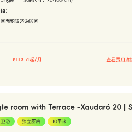
ingle
米制尺寸：92×188(cm)
介绍：
房间面积请咨询顾问
€1113.71起/月
查看费用详
gle room with Terrace -Xaudaró 20 | 
立卫浴
独立厨房
10平米