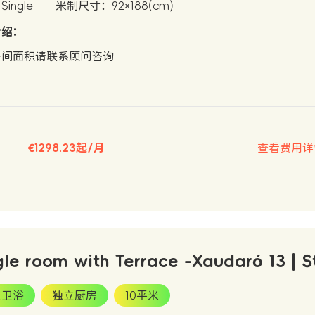
ingle
米制尺寸：92×188(cm)
介绍：
房间面积请联系顾问咨询
€1298.23起/月
查看费用详
gle room with Terrace -Xaudaró 13 | S
立卫浴
独立厨房
10平米