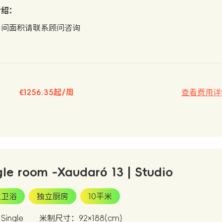
介绍：
房间面积请联系顾问咨询
€1256.35起/周
查看费用详
gle room -Xaudaró 13 | Studio
立卫浴
独立厨房
10平米
ingle
米制尺寸：92×188(cm)