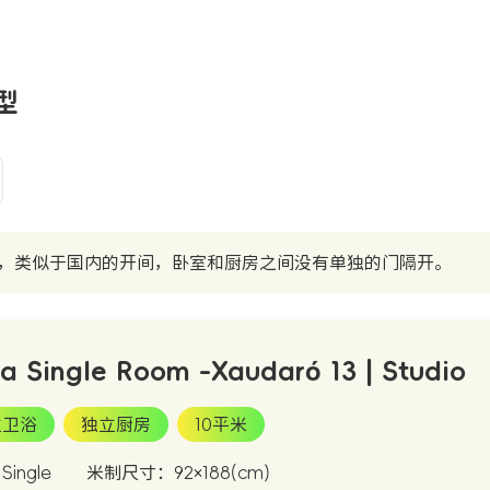
房型
，类似于国内的开间，卧室和厨房之间没有单独的门隔开。
ra Single Room -Xaudaró 13 | Studio
立卫浴
独立厨房
10平米
ingle
米制尺寸：92×188(cm)