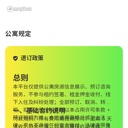
公寓规定
退订政策
总则
本平台仅提供公寓房源信息展示、预订咨询
服务，不参与租约签署、租金押金收付、线
下入住及纠纷处理；全部预订、取消、转
租、扣费、居住权责均以本占用许可条款 +
一、基础合约说明
预订明细为准，合约适用英格兰威尔士法
付款规则：所有费用需按期预付，逾期 5 天
律，平台不承担任何资金赔付、法律连带责
催收后仍未付清，公寓可直接启动催收、法