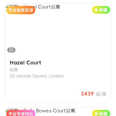
Hazel Court
伦敦
38 Leinster Square, London
£439
起/周