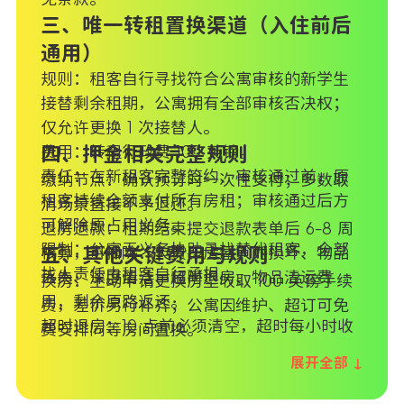
三、唯一转租置换渠道（入住前后
通用）
规则：租客自行寻找符合公寓审核的新学生
接替剩余租期，公寓拥有全部审核否决权；
仅允许更换 1 次接替人。
费用：转租行政费 100 英镑。
四、押金相关完整规则
责任：在新租客完整签约、审核通过前，原
缴纳节点：确认预订时一次性支付；多数取
租客持续全额支付所有房租；审核通过后方
消场景直接不予退还。
可解除原占用义务。
退房退款：租期结束提交退款表单后 6-8 周
限制：公寓无义务协助寻找替代租客，全部
核算，可扣除：欠费、房屋人为损坏、物品
五、其他关键费用与规则
找人责任由租客自行承担。
丢失、深度清洁、超时退房、物品清运费
换房：主动申请更换房型收取 100 英镑手续
用，剩余原路返还。
费，差价另行补齐；公寓因维护、超订可免
超时退房：10 点前必须清空，超时每小时收
费安排同等房间置换。
取 50 英镑费用。
市政税：全日制学生自行办理免税证明，无
展开全部 ↓
遗留物品：到期未取视为放弃处置权，清
法免税需全额承担税费，逾期产生罚金自行
理、仓储费从押金扣除。
赔付。