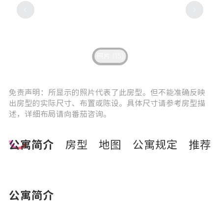
照片 (15)
7
0
免责声明：所显示的照片代表了此房型。但不能准确反映
出房型的实际尺寸、布置或陈设。具体尺寸请参考房型描
述，详细布局请向番茄咨询。
公寓简介
房型
地图
公寓规定
推荐
公寓简介