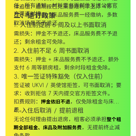
任，所有通知、材料需书面邮件发送公寓官
律追偿，逾期按巴克莱基准利率上浮 4% 按
方渠道对接。
日计息；押金、床品服务费一经缴纳，多数
二、退订政策
取消场景不予退还。
1. 入住前提前 6 周及以上书面取消
需损失：押金不予退还，床品服务费不予退
还；剩余租金可免除。
2. 入住前不足 6 周书面取消
需损失：押金 + 床品服务费不予退还，额外
支付 6 周等额房租，剩余时段租金免除。
3. 唯一签证特殊豁免（仅入住前）
签证被 UKVI / 英使馆拒签，可书面取消；要
求：收到拒信 7 天内提交官方拒签文件。
扣费规则：
，仅免除租金与床品
押金依旧不退
费。
4. 入住后取消 / 提前退租
无论任何理由提出退房，租客必须承担
整个租
，无提前终止减
期全部租金、床品及附加服务费
免条款。