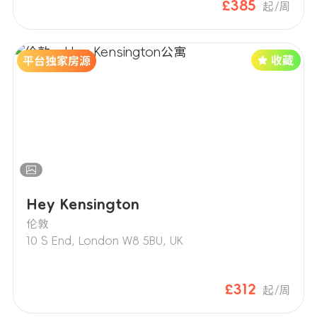
£385
起/周
Hey Kensington
伦敦
10 S End, London W8 5BU, UK
£312
起/周