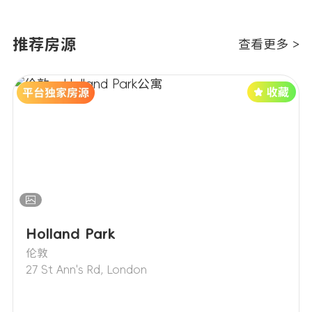
银行手续费：所有退款、转账产生手续费由
租客承担，退款会先行扣除手续费再发放净
推荐房源
查看更多 >
额。
公寓设施（健身房、影音室等）仅配套福
利，若关闭维修不构成减免租金理由。
人身、私人物品损坏丢失，公寓无赔付责
任，建议自行购买保险。
Holland Park
伦敦
27 St Ann's Rd, London