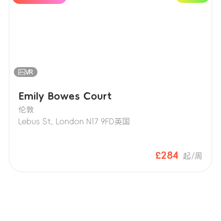
Emily Bowes Court
伦敦
Lebus St, London N17 9FD英国
£284
起/周