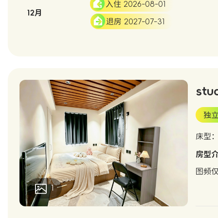
入住 2026-08-01
12月
退房 2027-07-31
stud
独
床型
房型
图频仅
1