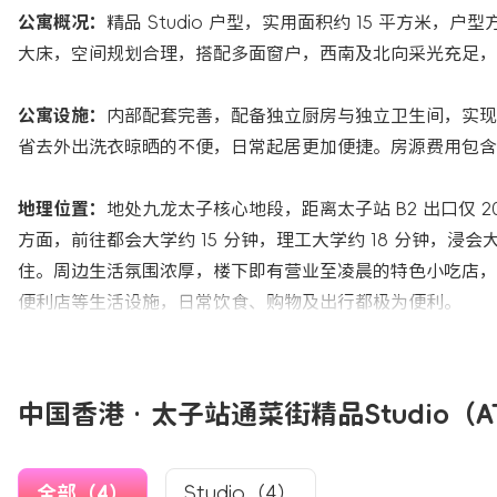
公寓概况：
精品 Studio 户型，实用面积约 15 平方米，户
大床，空间规划合理，搭配多面窗户，西南及北向采光充足，
公寓设施：
内部配套完善，配备独立厨房与独立卫生间，实现
省去外出洗衣晾晒的不便，日常起居更加便捷。房源费用包含 
地理位置：
地处九龙太子核心地段，距离太子站 B2 出口仅
方面，前往都会大学约 15 分钟，理工大学约 18 分钟，浸会
住。周边生活氛围浓厚，楼下即有营业至凌晨的特色小吃店，
便利店等生活设施，日常饮食、购物及出行都极为便利。
中国香港 · 太子站通菜街精品Studio（
全部（4）
Studio（4）