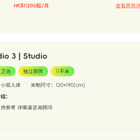
HK$11200起/月
查看费用
dio 3 | Studio
立卫浴
独立厨房
11平米
：小双人床
米制尺寸：120×190(cm)
介绍：
供参考 详情请咨询顾问