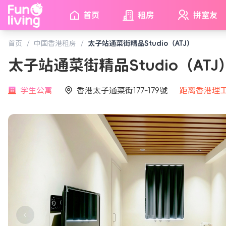
首页
租房
拼室友
首页
/
中国香港租房
/
太子站通菜街精品Studio（ATJ）
太子站通菜街精品Studio（AT
学生公寓
香港太子通菜街177-179號
距离香港理工