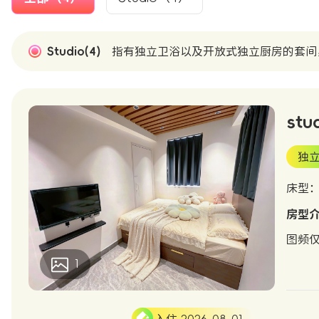
Studio(4)
指有独立卫浴以及开放式独立厨房的套间
stu
独
床型
房型
图频仅
1