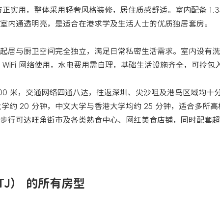
型方正实用，整体采用轻奢风格装修，居住质感舒适。室内配备 1.35 米
室内通透明亮，是适合在港求学及生活人士的优质独居套房。
起居与厨卫空间完全独立，满足日常私密生活需求。室内设有洗
WiFi 网络使用，水电费用需自理，基础生活设施齐全，可拎包
 200 米，交通网络四通八达，往返深圳、尖沙咀及港岛区域均十
大学约 20 分钟，中文大学与香港大学均约 25 分钟，适合多所
步行可达旺角街市及各类熟食中心、网红美食店铺，同时配套超
ATJ） 的所有房型