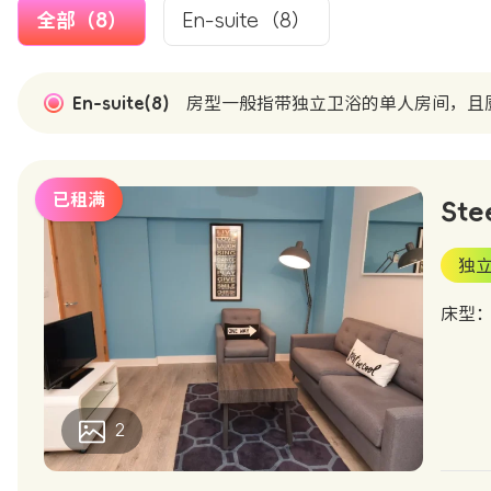
全部（8）
En-suite（8）
En-suite(8)
房型一般指带独立卫浴的单人房间，且
已租满
Ste
独
床型
2