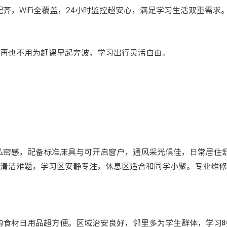
配齐，WiFi全覆盖，24小时监控超安心，满足学习生活双重需求
再也不用为赶课早起奔波，学习出行灵活自由。
独立私密感，配备标准床具与可开启窗户，通风采光俱佳，日常居住
清洁难题，学习区安静专注，休息区适合和同学小聚。专业维修
ore，采购食材日用品超方便。区域治安良好，邻里多为学生群体，学