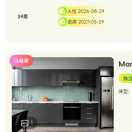
入住 2026-08-29
39周
退房 2027-05-29
已租满
Mar
独
床型
1