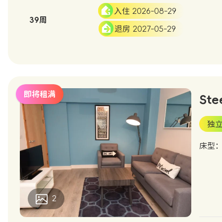
入住 2026-08-29
39周
退房 2027-05-29
即将租满
Ste
独
床型
2