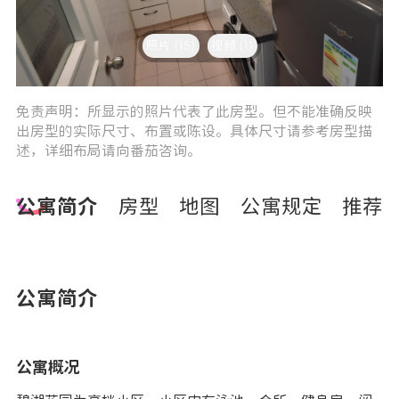
照片 (15)
视频 (1)
3
4
免责声明：所显示的照片代表了此房型。但不能准确反映
出房型的实际尺寸、布置或陈设。具体尺寸请参考房型描
述，详细布局请向番茄咨询。
公寓简介
房型
地图
公寓规定
推荐
公寓简介
公寓概况