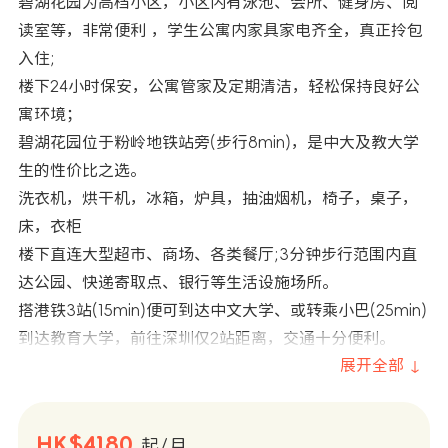
碧湖花园为高档小区，小区内有泳池、会所、健身房、阅
读室等，非常便利 ，学生公寓内家具家电齐全，真正拎包
入住;
楼下24小时保安，公寓管家及定期清洁，轻松保持良好公
寓环境；
碧湖花园位于粉岭地铁站旁(步行8min)，是中大及教大学
生的性价比之选。
洗衣机，烘干机，冰箱，炉具，抽油烟机，椅子，桌子，
床，衣柜
楼下直连大型超市、商场、各类餐厅;3分钟步行范围内直
达公园、快递寄取点、银行等生活设施场所。
搭港铁3站(15min)便可到达中文大学、或转乘小巴(25min)
到达教育大学，前往深圳仅2站距离，交通十分便利。
展开全部 ↓
HK$4180
起/月