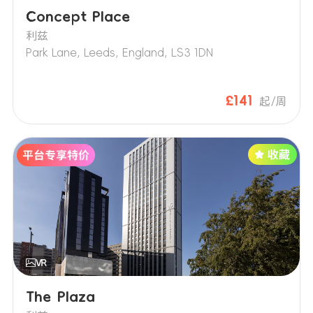
Concept Place
利兹
Park Lane, Leeds, England, LS3 1DN
£141
起/周
The Plaza