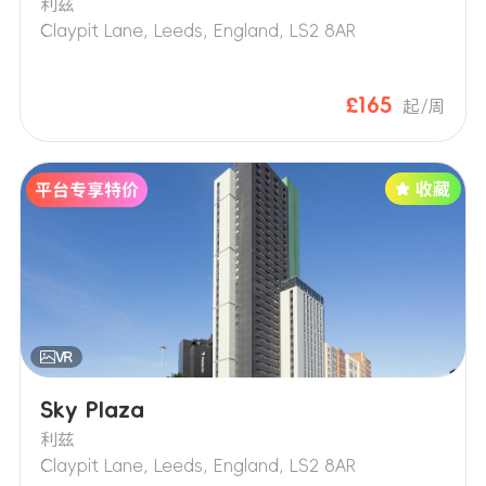
利兹
Claypit Lane, Leeds, England, LS2 8AR
£165
起/周
Sky Plaza
利兹
Claypit Lane, Leeds, England, LS2 8AR