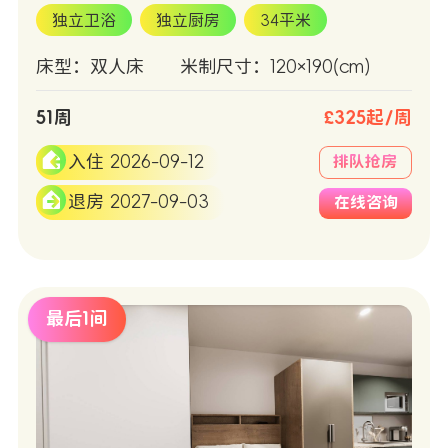
独立卫浴
独立厨房
34平米
床型：双人床
米制尺寸：120×190(cm)
51周
£325起/周
入住 2026-09-12
排队抢房
退房 2027-09-03
在线咨询
最后1间