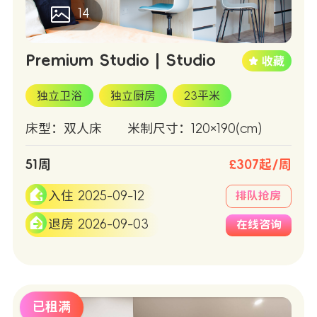
14
Premium Studio | Studio
独立卫浴
独立厨房
23平米
床型：双人床
米制尺寸：120×190(cm)
51周
£307起/周
入住 2025-09-12
排队抢房
退房 2026-09-03
在线咨询
已租满