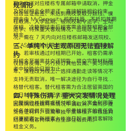
期内发送对应楼栋专属邮箱申请取消，押金
规情形
及预付租金全额退还，直接解除租约约束。
包含签证拒签、未达到院校录取分数线、课
押金由 MyDeposits 机构托管，不抵扣首期
程取消、入学延期、被院校勒令退学、主动
房租。冷静期结束后租客需承担整租期全部
退学、特殊重大客观情况，出现以上任意情
租金。
况，需在 7 天内向对应楼栋邮箱发送院校、
UCAS 或使馆出具的官方证明材料申请审
三、单纯个人主观原因无法直接解
核。若审核通过时租期已开始，租客仍需承
约
担租金至搬离并交还钥匙、提交完整材料两
仅自身反悔、另行预订其他公寓、实习间隔
者中较晚的日期为止。
年、课程改为线上、选择通勤走读等情况不
支持无责取消，唯一解决途径为自行寻找合
格替代租客。替代租客需为合法居留英国的
全日制学生，匹配房源需求、签署剩余租期
四、特殊伤病 / 重大突发情况处理
完整租约并按要求预付租金。公寓会利用等
因疾病或极端特殊情况申请取消，需同步提
候名单提供有限协助，但寻找租客的责任仍
交佐证材料，公寓单独个案审核，审核出具
归原租客；新租客入住当日起，原租客解除
结果前租客持续承担全部住宿费用。
租金义务。