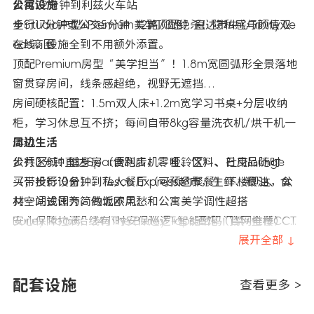
步行22分钟到利兹火车站
公寓设施
步行17分钟或公交5分钟（2路/3路）直达市中心Trinity Le
全Studio户型+Premium美学顶配绝杀！隐私感与颜值双
eds商圈
在线，设施全到不用额外添置。
顶配Premium房型“美学担当”！1.8m宽圆弧形全景落地
窗贯穿房间，线条感超绝，视野无遮挡
房间硬核配置：1.5m双人床+1.2m宽学习书桌+分层收纳
柜，学习休息互不挤；每间自带8kg容量洗衣机/烘干机一
体机
周边生活
公共区域：健身房（含跑步机、哑铃区）、社交lounge
步行3分钟直达Spar便利店，零食、饮料、日用品随时
（带投影设备）、私人餐厅（可预约聚餐）下楼即达，公
买；步行10分钟到Tesco Express超市，生鲜、粮油、食
共空间设计为简约北欧风，和公寓美学调性超搭
材一站式囤齐，做饭不用愁
安心保障拉满：24小时安保巡逻+智能密码门禁+全楼CCT
Burley Road沿线有The Burley Taps酒馆（官网推荐）、
V监控，前台代收快递
Pizza Go Go意式餐厅、面大师中式面馆，步行8分钟内
展开全部 ↓
解锁干饭圈，且多家店铺支持外卖配送（官网合作平台：U
ber Eats、Deliveroo），干饭不用跑远
配套设施
查看更多 >
步行12分钟到Hyde Park，饭后散步、周末野餐超惬意，