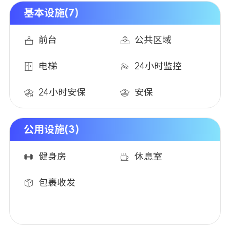
公园内有露天草坪、儿童游乐区，拍照也出片；距离市中
基本设施(7)
心Trinity Leeds购物中心1.2英里（官网测距），逛街购物
超便捷，买完东西可搭乘公交或骑行返回，轻松无负担
前台
公共区域
电梯
24小时监控
24小时安保
安保
公用设施(3)
健身房
休息室
包裹收发