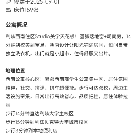
修建于2025-09-01
床位189张
公寓概况
利兹西南住区Studio美学天花板！圆弧落地窗+朝南房，14
分钟到校美到窒息，朝南设计让阳光铺满房间，每间自带
独立洗衣机，出门就是小超市，住得舒服又出片。
地理位置
西南公寓核心区！紧邻西南部学生公寓集中区，居住氛围
纯粹，社交、拼课、拼车超便捷。步行可达双校，周边生
活设施密集，日常出行高效省心，品质把控，居住体验拉
满
步行14分钟直达利兹大学主校区
步行15分钟到利兹贝克特大学城市校区
步行3分钟到本地便利店