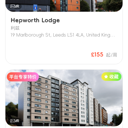
Hepworth Lodge
利兹
19 Marlborough St, Leeds LS1 4LA, United Kingdom
£155
起/周