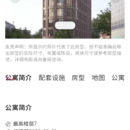
照片 (150)
3
4
免责声明：所显示的照片代表了此房型。但不能准确反映
出房型的实际尺寸、布置或陈设。具体尺寸请参考房型描
述，详细布局请向番茄咨询。
公寓简介
配套设施
房型
地图
公寓
公寓简介
最高楼层7