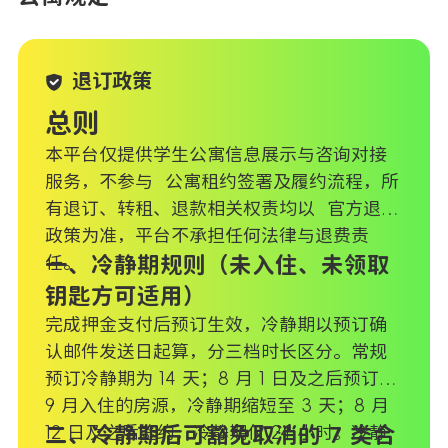
退订政策
总则
本平台仅提供学生公寓信息展示与咨询对接
服务，不参与 公寓租约签署及履约流程，所
有退订、转租、退款相关权责均以 官方退订
政策为准，平台不承担任何法律与退费责
任。
一、冷静期规则（未入住、未领取
钥匙方可适用）
完成押金支付后预订生效，冷静期以预订确
认邮件发送日起算，分三档时长区分。常规
预订冷静期为 14 天；8 月 1 日及之后预订、
9 月入住的房源，冷静期缩短至 3 天；8 月
12 日及之后签约，冷静期仅 24 小时。冷静
二、冷静期后可豁免取消的 7 类合