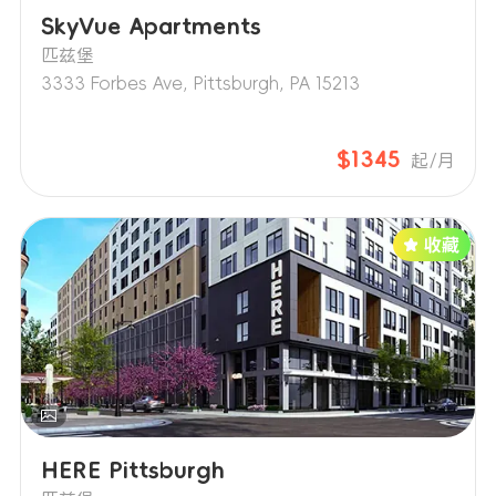
SkyVue Apartments
匹兹堡
3333 Forbes Ave, Pittsburgh, PA 15213
$1345
起/月
HERE Pittsburgh