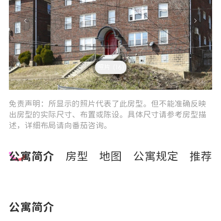
照片 (16)
2
0
免责声明：所显示的照片代表了此房型。但不能准确反映
出房型的实际尺寸、布置或陈设。具体尺寸请参考房型描
述，详细布局请向番茄咨询。
公寓简介
房型
地图
公寓规定
推荐
公寓简介