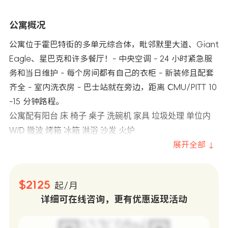
公寓概况
公寓位于霍巴特街的多单元综合体，毗邻默里大道、Giant
Eagle、星巴克和许多餐厅！- 中央空调 - 24 小时紧急服
务和当日维护 - 每个房间都有自己的衣柜 - 新装修且配套
齐全 - 室内洗衣房 - 巴士站就在旁边，距离 CMU/PITT 10
-15 分钟路程。
公寓配有阳台 床 椅子 桌子 洗碗机 家具 垃圾处理 单位内
W/D 微波 烤箱 冰箱 淋浴 沙发 火炉
展开全部 ↓
$2125
起/月
详细可在线咨询，更有优惠返现活动