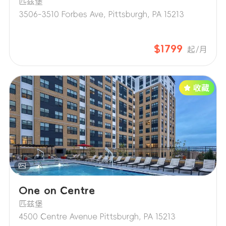
匹兹堡
3506-3510 Forbes Ave, Pittsburgh, PA 15213
$1799
起/月
One on Centre
匹兹堡
4500 Centre Avenue Pittsburgh, PA 15213