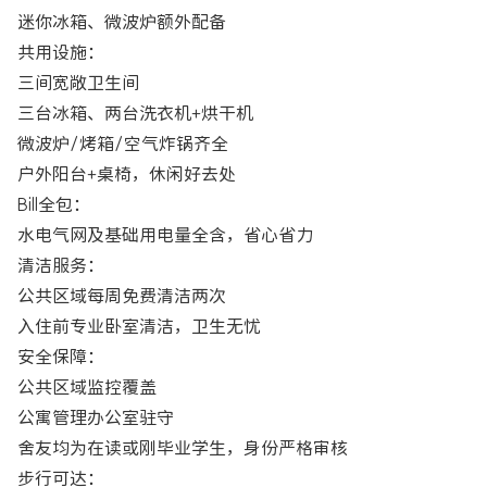
迷你冰箱、微波炉额外配备
共用设施：
三间宽敞卫生间
三台冰箱、两台洗衣机+烘干机
微波炉/烤箱/空气炸锅齐全
户外阳台+桌椅，休闲好去处
Bill全包：
水电气网及基础用电量全含，省心省力
清洁服务：
公共区域每周免费清洁两次
入住前专业卧室清洁，卫生无忧
安全保障：
公共区域监控覆盖
公寓管理办公室驻守
舍友均为在读或刚毕业学生，身份严格审核
步行可达：