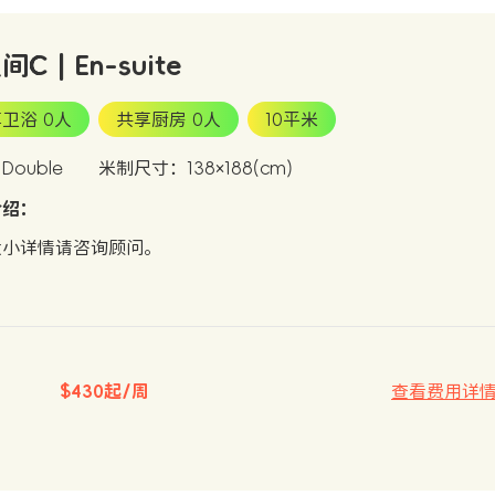
C | En-suite
卫浴 0人
共享厨房 0人
10平米
ouble
米制尺寸：138×188(cm)
介绍：
大小详情请咨询顾问。
$430起/周
查看费用详