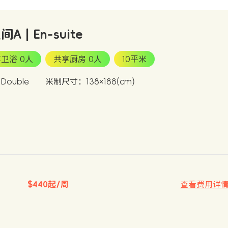
A | En-suite
卫浴 0人
共享厨房 0人
10平米
ouble
米制尺寸：138×188(cm)
$440起/周
查看费用详