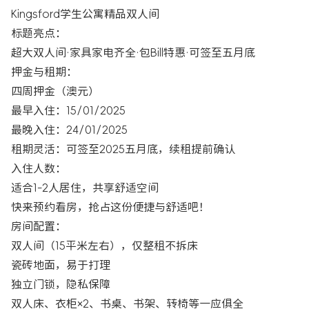
Kingsford学生公寓精品双人间
标题亮点：
超大双人间·家具家电齐全·包Bill特惠·可签至五月底
押金与租期：
四周押金（澳元）
最早入住：15/01/2025
最晚入住：24/01/2025
租期灵活：可签至2025五月底，续租提前确认
入住人数：
适合1-2人居住，共享舒适空间
快来预约看房，抢占这份便捷与舒适吧！
房间配置：
双人间（15平米左右），仅整租不拆床
瓷砖地面，易于打理
独立门锁，隐私保障
双人床、衣柜×2、书桌、书架、转椅等一应俱全