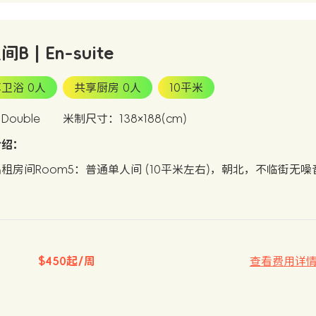
B | En-suite
卫浴 0人
共享厨房 0人
10平米
ouble
米制尺寸：138×188(cm)
介绍：
租房间Room5：普通单人间 (10平米左右)，朝北，不临街无噪
$450起/周
查看费用详