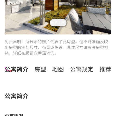
照片 (19)
2
3
免责声明：所显示的照片代表了此房型。但不能准确反映
出房型的实际尺寸、布置或陈设。具体尺寸请参考房型描
述，详细布局请向番茄咨询。
公寓简介
房型
地图
公寓规定
推荐
公寓简介