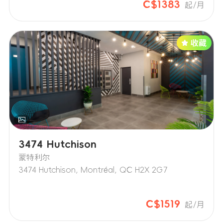
C$1383
起/月
3474 Hutchison
蒙特利尔
3474 Hutchison, Montréal, QC H2X 2G7
C$1519
起/月