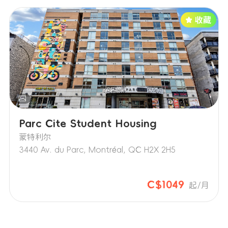
Parc Cite Student Housing
蒙特利尔
3440 Av. du Parc, Montréal, QC H2X 2H5
C$1049
起/月