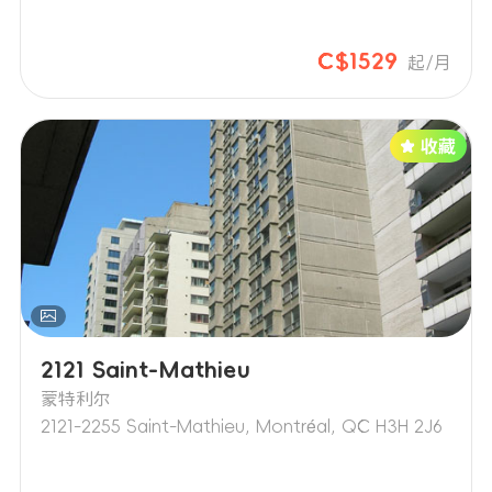
C$1529
起/月
2121 Saint-Mathieu
蒙特利尔
2121-2255 Saint-Mathieu, Montréal, QC H3H 2J6