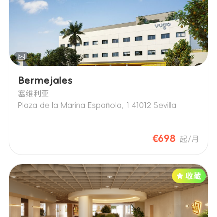
Bermejales
塞维利亚
Plaza de la Marina Española, 1 41012 Sevilla
€698
起/月