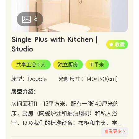
8
Single Plus with Kitchen |
Studio
共享卫浴 0人
独立厨房
11平米
床型：Double
米制尺寸：140×190(cm)
房型介绍：
房间面积11 - 15平方米，配有一张140厘米的
床，厨房（陶瓷炉灶和抽油烟机）和私人浴
室，以及我们的标准设备：衣柜和书桌，学习
查看更多 >
椅，冷/热空调，Wifi +有线互联网接入，冰箱