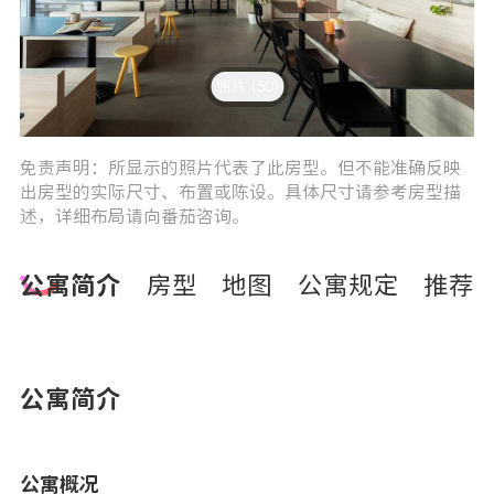
照片 (50)
3
4
免责声明：所显示的照片代表了此房型。但不能准确反映
出房型的实际尺寸、布置或陈设。具体尺寸请参考房型描
述，详细布局请向番茄咨询。
公寓简介
房型
地图
公寓规定
推荐
公寓简介
公寓概况