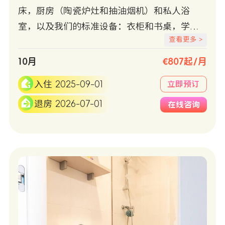
床，厨房（陶瓷炉灶和抽油烟机）和私人浴
室，以及我们的标准设备：衣柜和书桌，学习
查看更多 >
椅，冷/热空调，Wifi +有线互联网接入，冰箱
和微波炉。
10月
€807起/月
入住 2025-09-01
立即预订
退房 2026-07-01
在线咨询