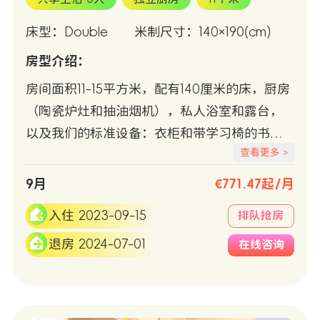
床型：Double
米制尺寸：140×190(cm)
房型介绍：
房间面积11-15平方米，配有140厘米的床，厨房
（陶瓷炉灶和抽油烟机），私人浴室和露台，
以及我们的标准设备：衣柜和带学习椅的书
查看更多 >
桌，冷/热空调，Wifi +有线互联网接入，冰箱
和微波炉。
9月
€771.47起/月
入住 2023-09-15
排队抢房
退房 2024-07-01
在线咨询