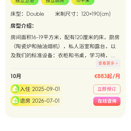
独立卫浴
独立厨房
16平米
床型：Double
米制尺寸：120×190(cm)
房型介绍：
房间面积16-19平方米，配有120厘米的床，厨房
（陶瓷炉和抽油烟机），私人浴室和露台，以
及我们的标准设备：衣柜和书桌，学习椅，冷/
查看更多 >
热空调，Wifi +有线互联网接入，冰箱和微波
炉。客房适合行动不便的客人入住。
10月
€883起/月
入住 2025-09-01
立即预订
退房 2026-07-01
在线咨询