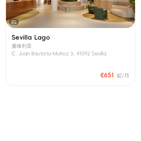
Sevilla Lago
塞维利亚
C. Juan Bautista Muñoz 3, 41092 Sevilla
€651
起/月