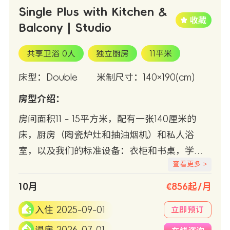
Single Plus with Kitchen &
Balcony | Studio
共享卫浴 0人
独立厨房
11平米
床型：Double
米制尺寸：140×190(cm)
房型介绍：
房间面积11 - 15平方米，配有一张140厘米的
床，厨房（陶瓷炉灶和抽油烟机）和私人浴
室，以及我们的标准设备：衣柜和书桌，学习
查看更多 >
椅，冷/热空调，Wifi +有线互联网接入，冰箱
和微波炉。
10月
€856起/月
入住 2025-09-01
立即预订