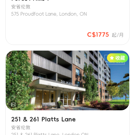
安省伦敦
575 Proudfoot Lane, London, ON
C$1775
起/月
251 & 261 Platts Lane
安省伦敦
251 & 261 Platts Lane, London ON