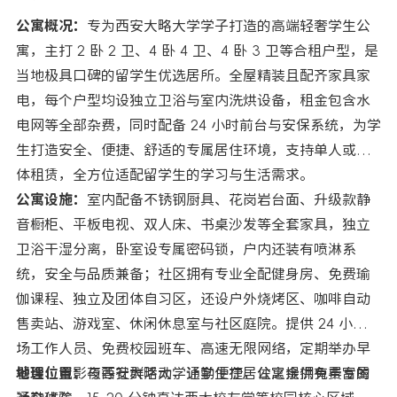
公寓概况：
专为西安大略大学学子打造的高端轻奢学生公
寓，主打 2 卧 2 卫、4 卧 4 卫、4 卧 3 卫等合租户型，是
当地极具口碑的留学生优选居所。全屋精装且配齐家具家
电，每个户型均设独立卫浴与室内洗烘设备，租金包含水
电网等全部杂费，同时配备 24 小时前台与安保系统，为学
生打造安全、便捷、舒适的专属居住环境，支持单人或团
体租赁，全方位适配留学生的学习与生活需求。
公寓设施：
室内配备不锈钢厨具、花岗岩台面、升级款静
音橱柜、平板电视、双人床、书桌沙发等全套家具，独立
卫浴干湿分离，卧室设专属密码锁，户内还装有喷淋系
统，安全与品质兼备；社区拥有专业全配健身房、免费瑜
伽课程、独立及团体自习区，还设户外烧烤区、咖啡自动
售卖站、游戏室、休闲休息室与社区庭院。提供 24 小时驻
场工作人员、免费校园班车、高速无限网络，定期举办早
餐会、电影夜等社群活动，让学生在居住之余拥有丰富的
地理位置：
与西安大略大学通勤便捷，公寓提供免费专属