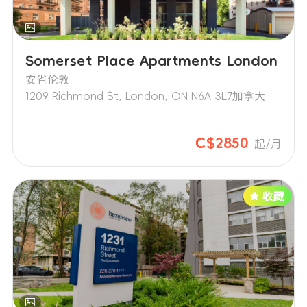
Somerset Place Apartments London
安省伦敦
1209 Richmond St, London, ON N6A 3L7加拿大
C$2850
起/月