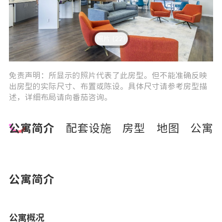
照片 (22)
3
4
免责声明：所显示的照片代表了此房型。但不能准确反映
出房型的实际尺寸、布置或陈设。具体尺寸请参考房型描
述，详细布局请向番茄咨询。
公寓简介
配套设施
房型
地图
公寓
公寓简介
公寓概况