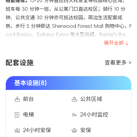
社交体验。
通勤班车，15-20 分钟直达西大校友堂等校园核心区域，
班车每 30 分钟一班，从公寓门口直达校区；骑行 10 分
钟、公共交通 30 分钟亦可抵达校园。周边生活配套成
熟，步行 5 分钟即达 Sherwood Forest Mall 购物中心，F
ood Basics、Sobeys Extra 等大型商超，Bernie's Bar
& Grill、寿司店、加勒比风味餐厅等多元餐饮，RBC、TD
展开全部 ↓
银行及 ATM 机环绕周边，加拿大邮政、华人快递服务亦近
在咫尺，日常采买、餐饮消费、金融服务均可步行解决。
配套设施
查看更多 >
交通方面，公寓临近公交路线，可便捷抵达伦敦市中心，
自驾可快速上 401 高速公路，距离伦敦市 GO Train 和 VI
基本设施(8)
A Rail 火车站亦不远；周边还有多个城市公园与泰晤士河
绿道，骑行道、步行道遍布，休闲散步、户外运动皆有好
前台
公共区域
去处，同时距离范莎学院亦不远，是伦敦市多所高校学子
的居住优选。
电梯
24小时监控
24小时安保
安保