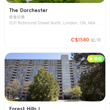
The Dorchester
安省伦敦
1231 Richmond Street North, London, ON, N6A 3L5
C$1580
起/月
Forest Hills I