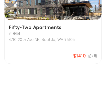
Fifty-Two Apartments
西雅图
4710 20th Ave NE, Seattle, WA 98105
$1410
起/月