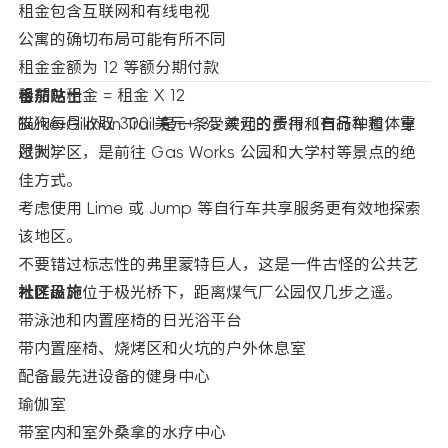
租金包含互联网和有线电视
公寓的确切布局可能有所不同
租金金额为 12 等额分期付款
租期总租金 = 租金 X 12
番茄贴士
猫狗每月收取 300 美元+ 35 美元的费用（有品种和体重
Burke-Gilman Trail 是一条受欢迎的步行和自行车道，穿
限制）
过大学区，是前往 Gas Works 公园和大学村等景点的绝
佳方式。
考虑使用 Lime 或 Jump 等自行车共享服务更有效地探索
该地区。
不要错过标志性的弗里蒙特巨人，这是一件古怪的公共艺
术作品，位于极光桥下，距离煤气厂公园仅几步之遥。
社区设施
带泳池和内置座椅的日光浴平台
带内置座椅、烧烤区和火坑的户外休息室
配备最先进设备的健身中心
瑜伽室
带室内和室外桑拿的水疗中心