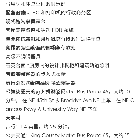
带电视和休息空间的俱乐部
配备 Mac、PC 和打印机的行政商务区
公寓设施
户外私人书房露台
现代定制家具
全程受控访问和钥匙 FOB 系统
客厅定制卷帘
空调和门禁控制车库提供有限的指定停车位
单元内洗衣机和烘干机
免费、安全的室内自行车存放处
客厅的 55 英寸智能电视
高级不锈钢器具
石英台面 *厨房内的设计师橱柜和建筑轨道照明
带内置整理器的步入式衣橱
华盛顿大学
每间浴室均配有蓝牙花洒扬声器
步行：0.7 英里，约 14 分钟。
带玻璃外壳的步入式淋浴间
公共交通：King County Metro Bus Route 45，大约 10
分钟。 在 NE 45th St & Brooklyn Ave NE 上车，在 NE C
ampus Pkwy & University Way NE 下车。
大学村
步行：1.4 英里，约 28 分钟。
公共交通：King County Metro Bus Route 65，大约 15