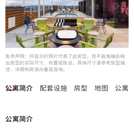
照片 (21)
3
4
免责声明：所显示的照片代表了此房型。但不能准确反映
出房型的实际尺寸、布置或陈设。具体尺寸请参考房型描
述，详细布局请向番茄咨询。
公寓简介
配套设施
房型
地图
公寓
公寓简介