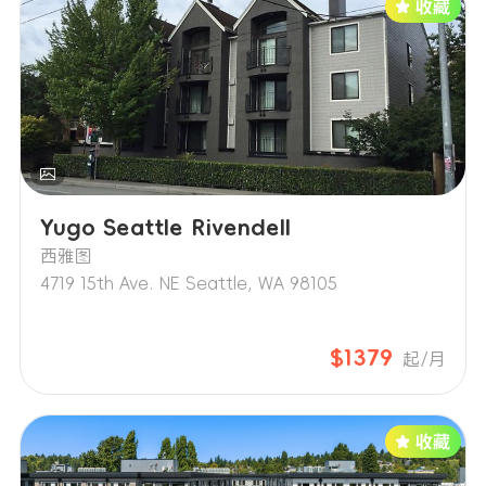
Yugo Seattle Rivendell
西雅图
4719 15th Ave. NE Seattle, WA 98105
$1379
起/月