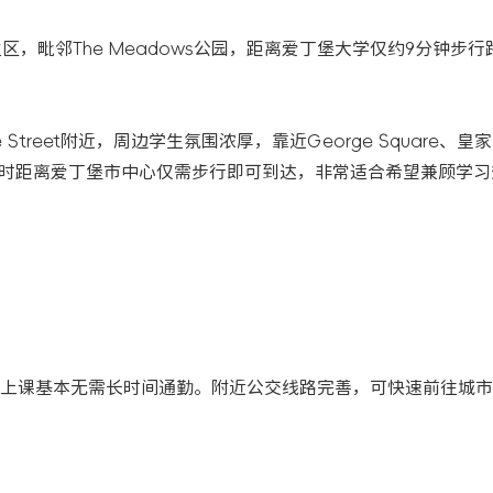
de学生区，毗邻The Meadows公园，距离爱丁堡大学仅约9分钟步
ague Street附近，周边学生氛围浓厚，靠近George Square、
静，同时距离爱丁堡市中心仅需步行即可到达，非常适合希望兼顾学
上课基本无需长时间通勤。附近公交线路完善，可快速前往城市