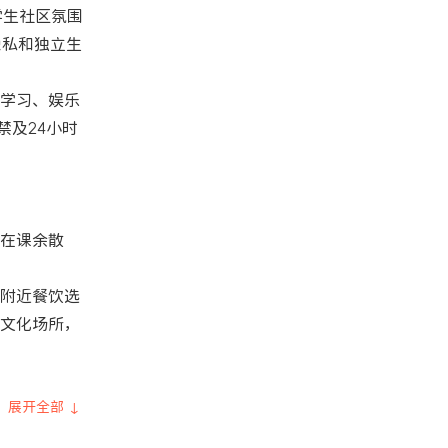
欢学生社区氛围
隐私和独立生
学习、娱乐
禁及24小时
以在课余散
附近餐饮选
文化场所，
展开全部 ↓