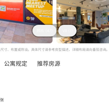
照片 (47)
VR (1)
际尺寸、布置或陈设。具体尺寸请参考房型描述，详细布局请向番茄咨询
公寓规定
推荐房源
4张