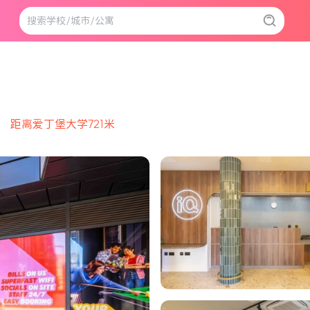
距离爱丁堡大学721米