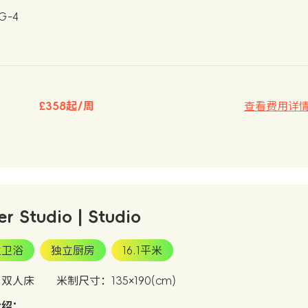
 G-4
£358起/周
查看费用详
er Studio | Studio
立卫浴
独立厨房
16.1平米
：双人床
米制尺寸：135×190(cm)
介绍：