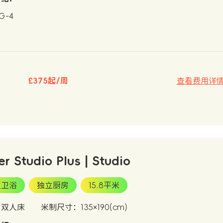
 G-4
£375起/周
查看费用详
er Studio Plus | Studio
立卫浴
独立厨房
15.8平米
：双人床
米制尺寸：135×190(cm)