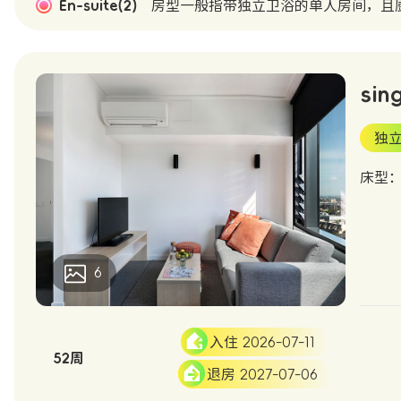
En-suite(2)
房型一般指带独立卫浴的单人房间，且
sin
独
床型：K
6
入住 2026-07-11
52周
退房 2027-07-06