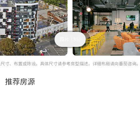
照片 (35)
际尺寸、布置或陈设。具体尺寸请参考房型描述，详细布局请向番茄咨询
推荐房源