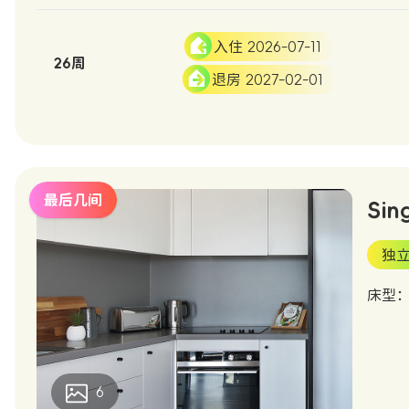
入住 2026-07-11
26周
退房 2027-02-01
最后几间
Sin
独
床型：K
6