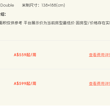
ouble
米制尺寸：138×188(cm)
介绍：
面积仅供参考 平台展示价为当前房型最低价 因房型/价格存在
A$559起/周
查看费用详
A$599起/周
查看费用详