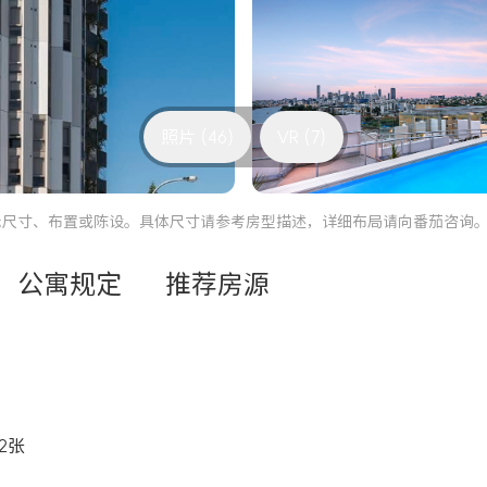
照片 (46)
VR (7)
际尺寸、布置或陈设。具体尺寸请参考房型描述，详细布局请向番茄咨询
公寓规定
推荐房源
2张