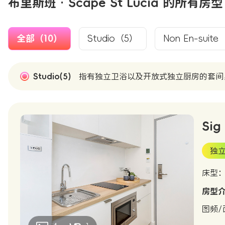
布里斯班 · Scape St Lucia 的所有房型
全部（10）
Studio（5）
Non En-suit
Studio(5)
指有独立卫浴以及开放式独立厨房的套间
Sig
独
床型：D
房型
图频/