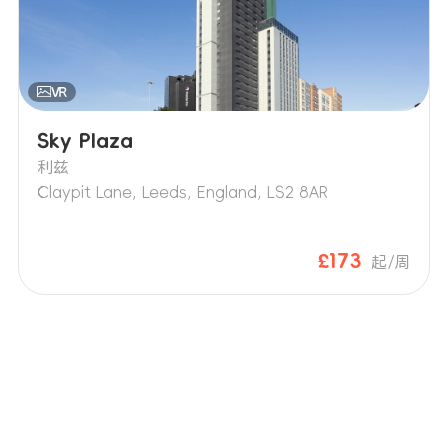
Sky Plaza
利兹
Claypit Lane, Leeds, England, LS2 8AR
£173
起/周