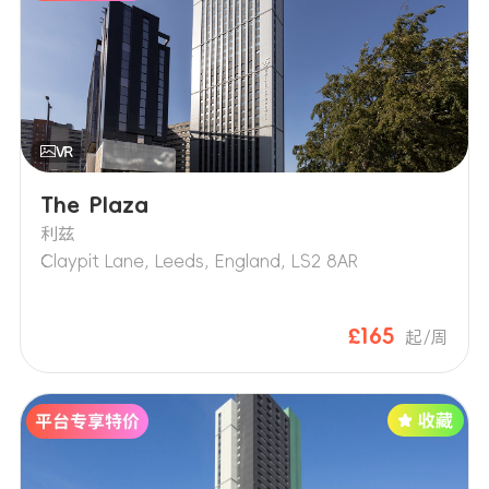
The Plaza
利兹
Claypit Lane, Leeds, England, LS2 8AR
£165
起/周