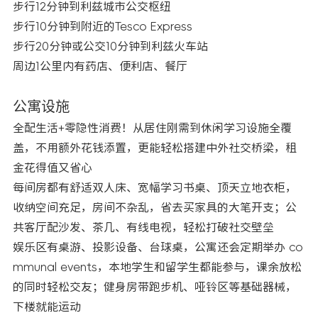
步行12分钟到利兹城市公交枢纽
步行10分钟到附近的Tesco Express
步行20分钟或公交10分钟到利兹火车站
周边1公里内有药店、便利店、餐厅
公寓设施
全配生活+零隐性消费！从居住刚需到休闲学习设施全覆
盖，不用额外花钱添置，更能轻松搭建中外社交桥梁，租
金花得值又省心
每间房都有舒适双人床、宽幅学习书桌、顶天立地衣柜，
收纳空间充足，房间不杂乱，省去买家具的大笔开支；公
共客厅配沙发、茶几、有线电视，轻松打破社交壁垒
娱乐区有桌游、投影设备、台球桌，公寓还会定期举办 co
mmunal events，本地学生和留学生都能参与，课余放松
的同时轻松交友；健身房带跑步机、哑铃区等基础器械，
下楼就能运动