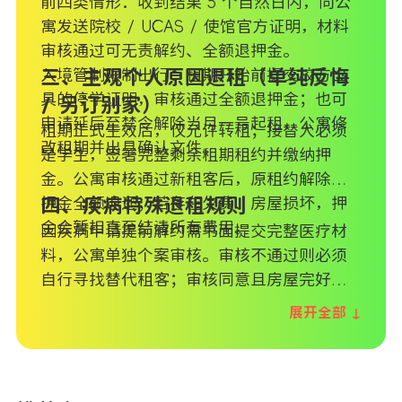
前四类情形：收到结果 5 个自然日内，向公
寓发送院校 / UCAS / 使馆官方证明，材料
审核通过可无责解约、全额退押金。
入境管制限制出行：租期开始前提交校方出
三、主观个人原因退租（单纯反悔
具的停学证明，审核通过全额退押金；也可
/ 另订别家）
申请延后至禁令解除当月一号起租，公寓修
租期正式生效后，仅允许转租；接替人必须
改租期并出具确认文件。
是学生，签署完整剩余租期租约并缴纳押
金。公寓审核通过新租客后，原租约解除、
押金全额退还；若存在欠费、房屋损坏，押
四、疾病特殊退租规则
金会暂扣直至结清所有费用。
因疾病申请提前解约需书面提交完整医疗材
料，公寓单独个案审核。审核不通过则必须
自行寻找替代租客；审核同意且房屋完好、
无欠费，押金全额返还。
展开全部 ↓