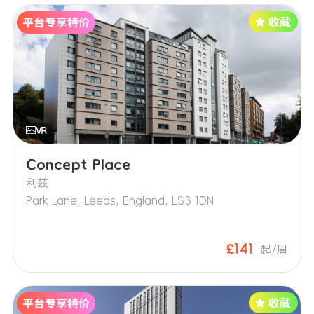
Concept Place
利兹
Park Lane, Leeds, England, LS3 1DN
£141
起/周