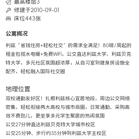
最高楼层3
修建于2010-09-01
床位443张
公寓概况
利兹“省钱住房+轻松社交”的需求全满足！80磅/周起的
租金包揽水电暖+免费WiFi，公交直达利兹大学、利兹贝克
特大学，多元社区氛围超浓厚，从自习室到健身房设施全
配齐，轻松融入国际社交圈
地理位置
双校通勤友好区！扎根利兹核心宜居地段，周边公交网络
密集，轻松衔接两大高校与城市商圈，日常通勤、采购高
效不费劲儿，更坐享多元学生聚居的热闹氛围
公交27分钟直达利兹贝克特大学城市校区
公交25分钟、步行约35分钟到利兹大学主校区