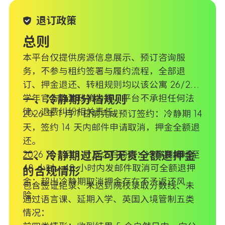
退订政策
总则
本平台仅提供房源信息展示、预订咨询服
务，不参与租约签署与履约流程，全部退
订、押金退还、转租规则均以该公寓 26/27
学年官方取消政策为准，平台不承担任何法
一、冷静期分档规则
律、退费纠纷相关责任。
2026 年 1 月 1 日前完成预订签约：冷静期 14
天，签约 14 天内邮件申请取消，押金全额退
还。
2026 年 1 月 1 日及之后预订：冷静期缩短至
二、冷静期过后可无责全额退押金
48 小时，48 小时内发邮件取消可全额退押
的合规情形
金；超出冷静期取消押金存在不予返还风
包含签证拒录、未达到院校录取分数线、未
险。
通过语言课、延期入学、英国入境管制五类
情况：