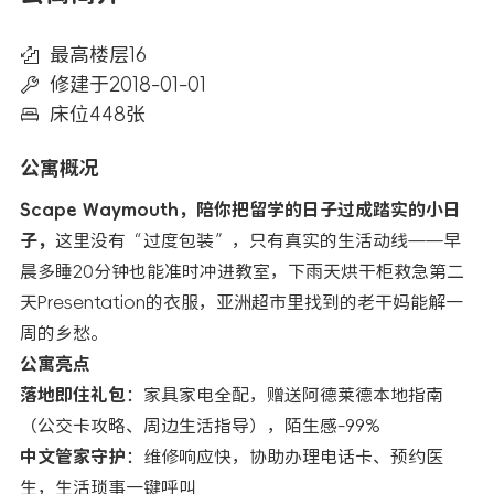
最高楼层16
修建于2018-01-01
床位448张
公寓概况
Scape Waymouth，陪你把留学的日子过成踏实的小日
子，
这里没有“过度包装”，只有真实的生活动线——早
晨多睡20分钟也能准时冲进教室，下雨天烘干柜救急第二
天Presentation的衣服，亚洲超市里找到的老干妈能解一
周的乡愁。
公寓亮点
落地即住礼包
：家具家电全配，赠送阿德莱德本地指南
（公交卡攻略、周边生活指导），陌生感-99%
中文管家守护
：维修响应快，协助办理电话卡、预约医
生，生活琐事一键呼叫