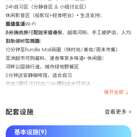
24h自习区（分静音区 & 小组讨论区）
休闲影音区（投影仪+轻食吧台）• 生活支持：
全楼高速Wi-Fi
周边生活
24h洗衣房（配烘干设备）
8分钟内步行可达家庭中餐、越南河粉、手工披萨店，人均
自助维修工具箱
$15-20• 购物圈：
10分钟至Rundle Mall商圈（快时尚/美妆/周末市集）
亚洲超市可购酱料、速食等家乡味道• 休闲圈：
河畔公园骑行道、城市绿地野餐区
5分钟达安静咖啡馆，适合自习
药店/银行/打印店/24h便利店步行可达
展开全部 ↓
配套设施
查看更多 >
基本设施(9)