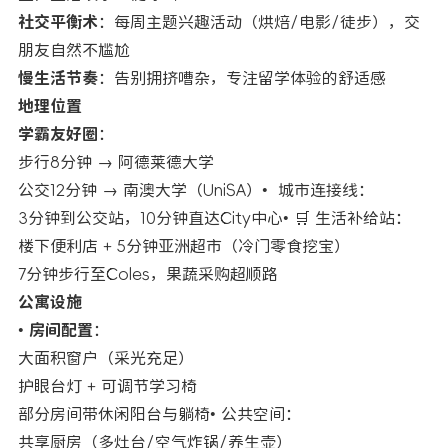
社交平衡术
：每周主题兴趣活动（烘焙/电影/徒步），交
朋友自然不尴尬
慢生活节奏
：告别拥挤嘈杂，专注留学体验的舒适感
地理位置
学霸友好圈
：
步行8分钟 → 阿德莱德大学
公交12分钟 → 南澳大学（UniSA）• 城市连接线：
3分钟到公交站，10分钟直达City中心• 🛒 生活补给站：
楼下便利店 + 5分钟亚洲超市（冷门零食挖宝）
7分钟步行至Coles，果蔬采购超顺路
公寓设施
•
房间配置
：
大面积窗户（采光充足）
护眼台灯 + 可调节学习椅
部分房间带休闲阳台与躺椅• 公共空间：
共享厨房（多灶台/空气炸锅/养生壶）