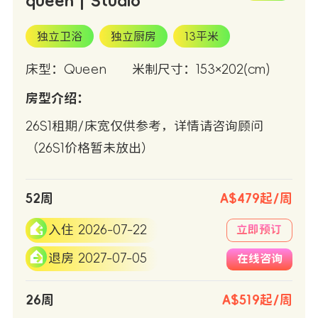
queen | Studio
独立卫浴
独立厨房
13平米
床型：Queen
米制尺寸：153×202(cm)
房型介绍：
26S1租期/床宽仅供参考，详情请咨询顾问
（26S1价格暂未放出）
52周
A$479起/周
入住 2026-07-22
立即预订
退房 2027-07-05
在线咨询
26周
A$519起/周