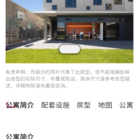
照片 (79)
3
4
免责声明：所显示的照片代表了此房型。但不能准确反映
出房型的实际尺寸、布置或陈设。具体尺寸请参考房型描
述，详细布局请向番茄咨询。
公寓简介
配套设施
房型
地图
公寓
公寓简介