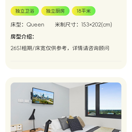
独立卫浴
独立厨房
18平米
床型：Queen
米制尺寸：153×202(cm)
房型介绍：
26S1租期/床宽仅供参考，详情请咨询顾问