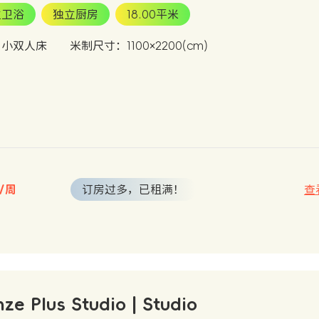
立卫浴
独立厨房
18.00平米
：小双人床
米制尺寸：1100×2200(cm)
起/周
订房过多，已租满！
查
nze Plus Studio | Studio