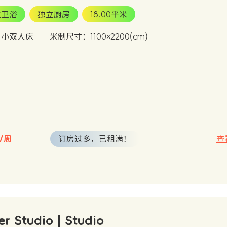
立卫浴
独立厨房
18.00平米
：小双人床
米制尺寸：1100×2200(cm)
起/周
订房过多，已租满！
查
er Studio | Studio