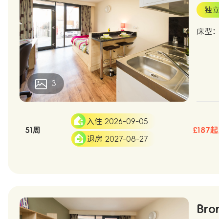
独
床型
3
入住 2026-09-05
51周
£187
退房 2027-08-27
Bro