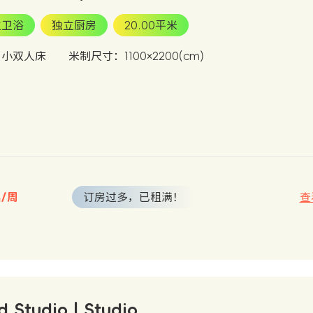
立卫浴
独立厨房
20.00平米
：小双人床
米制尺寸：1100×2200(cm)
起/周
订房过多，已租满！
查
d Studio | Studio