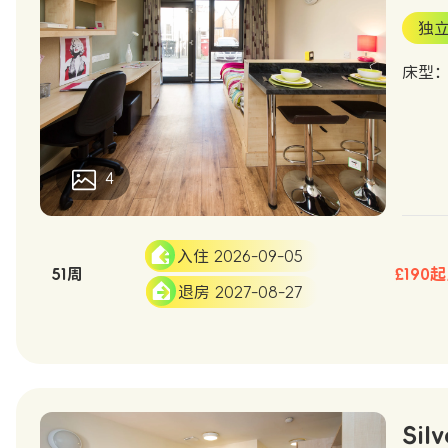
独
床型
4
入住 2026-09-05
51周
£190
退房 2027-08-27
Silv