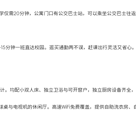
大学仅需20分钟，公寓门口有公交巴士站，可以乘坐公交巴士往
10-15分钟一班直达校园。逛买通勤两不误，赶课出行灵活又省心
层复式设计。均配小双人床、独立卫浴与可开窗户，独立厨房设备齐全
球桌与电视机的休闲厅。高速WiFi免费覆盖，提供自助洗衣房、