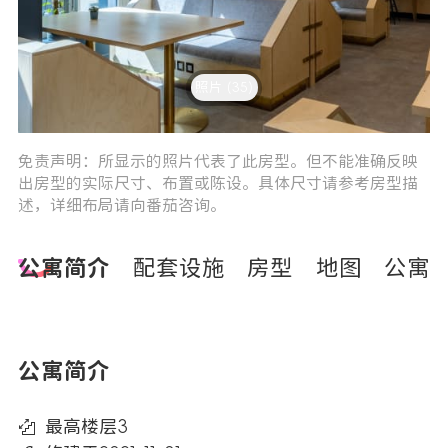
照片 (35)
3
4
免责声明：所显示的照片代表了此房型。但不能准确反映
出房型的实际尺寸、布置或陈设。具体尺寸请参考房型描
述，详细布局请向番茄咨询。
公寓简介
配套设施
房型
地图
公寓
公寓简介
最高楼层3