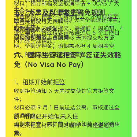
材料：预订邮箱发送取消申请 + UCAS / 大
手人；
学官方拒录 / 调剂录取证明；
五、大二及以上老生豁免规则
押金限制：押金不可转给他人、不可顺延至
时效：材料核验无误 30 天内全额退还押金；
仅两种情况可无责解约：
下一学年；
超期后果：未按时提交，需提前 4 周通知，4
7 天冷静期内取消；
退房要求：替代租客审核通过后 5 个工作日
周空档期租金正常缴纳。
学校撤销录取，出结果 3 天内提交校方证
内归还全部钥匙。
明，全额退押金；逾期需承担 4 周租金空
档；除此以外只能走转租流程。
六、国际生签证拒签 / 签证失效豁
免（No Visa No Pay）
1、租期开始前拒签
收到拒签通知 3 天内提交使馆官方拒签文
件；
材料必须 9 月 1 日前送达公寓，审核通过全
额退押金；
2、租期已开始但未入住
逾期未提交：需提前 4 周通知并承担空档租
需提交拒签材料，同时履行 4 周租金通知
金。
期。