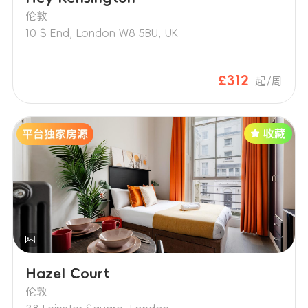
伦敦
10 S End, London W8 5BU, UK
£312
起/周
Hazel Court
伦敦