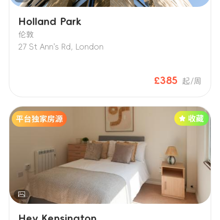
Holland Park
伦敦
27 St Ann's Rd, London
£385
起/周
Hey Kensington