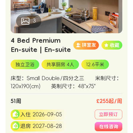
3
4 Bed Premium
拼室友
En-suite | En-suite
独立卫浴
共享厨房 4人
12.6平米
床型：Small Double/四分之三
米制尺寸：
120x190(cm)
英制尺寸：48"x75"
51周
£255起/周
入住 2026-09-05
立即预订
退房 2027-08-28
在线咨询