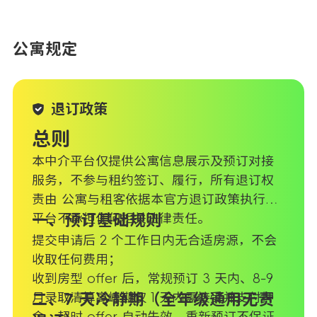
公寓规定
退订政策
总则
本中介平台仅提供公寓信息展示及预订对接
服务，不参与租约签订、履行，所有退订权
责由 公寓与租客依据本官方退订政策执行，
平台不承担任何相关法律责任。
一、预订基础规则
提交申请后 2 个工作日内无合适房源，不会
收取任何费用；
收到房型 offer 后，常规预订 3 天内、8-9
月录取清算高峰期仅 1 天内需接受并支付押
二、7 天冷静期（全年级通用无责
金，超时 offer 自动失效，重新预订不保证