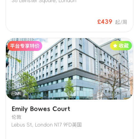
38 Leinster Square, London
£439
起/周
Emily Bowes Court
伦敦
Lebus St, London N17 9FD英国