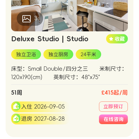
3
Deluxe Studio | Studio
独立卫浴
独立厨房
24平米
床型：Small Double/四分之三
米制尺寸：
120x190(cm)
英制尺寸：48"x75"
51周
£415起/周
入住 2026-09-05
立即预订
退房 2027-08-28
在线咨询