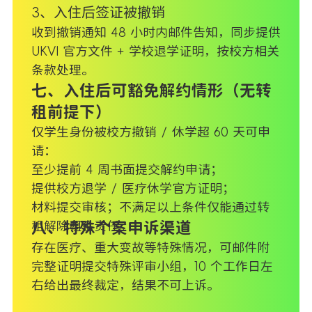
3、入住后签证被撤销
收到撤销通知 48 小时内邮件告知，同步提供
UKVI 官方文件 + 学校退学证明，按校方相关
条款处理。
七、入住后可豁免解约情形（无转
租前提下）
仅学生身份被校方撤销 / 休学超 60 天可申
请：
至少提前 4 周书面提交解约申请；
提供校方退学 / 医疗休学官方证明；
材料提交审核；不满足以上条件仅能通过转
租解除租金责任。
八、特殊个案申诉渠道
存在医疗、重大变故等特殊情况，可邮件附
完整证明提交特殊评审小组，10 个工作日左
右给出最终裁定，结果不可上诉。