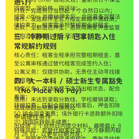
退订）
同房型、同价格、同活动；
时效：完成预订当日起 7 个自然日以内；
接受 offer 并缴纳押金后，合同具备完整法
操作：发送邮件至官方指定邮箱申请取消；
律约束力，租客需承担整租期全部租金。
退款：全额退还押金，退款周期受押金监管
机构流程影响，平台无法提速。
三、冷静期过后 / 已拿钥匙入住
常规解约规则
核心责任：租客全程承担完整租期租金，直
至公寓审核通过替代租客完成签约入住；
公寓义务：仅提供协助，无责任主动寻找接
手租客；
四、大一本科 / 硕士新生专属豁免
租客义务：保持房屋干净可出租状态、配合
（No Place No Pay）
看房；
适用：未达到录取分数线、学校撤销录取；
转租扣费：匹配合规替代租客后，押金扣除
或成绩超出预期更换院校
50 镑合同变更费；境外银行卡退款额外扣除
申请硬性条件
20 镑国际转账手续费；
出成绩 3 个自然日内提交材料，最晚截止 8
特殊风险：若替代租客在其 7 天冷静期内取
月 28 日，以更早日期为准；
消，原租客仍需继续承担租金，重新寻找接