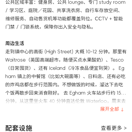
公共区域丰富：健身房、公共 lounge、专门 study room
/ 学习区、庭院／花园、共享洗衣房、自行车存放空间、
维修服务、自动售货机等功能都覆盖到位。CCTV + 智能
门禁 / 门锁系统，保障你出入安全与隐私。
周边生活
走到镇中心的高街 (High Street) 大概 10-12 分钟。那里有
Waitrose（英国高端超市，随便买点水果酸奶）、Tesco
（日常囤货）、还有 Iceland（冷冻食品便宜到哭）。 Eg
ham 镇上的中餐馆（比如大碗面等）、日料店、还有必吃
的炸鸡店都在步行范围内。不想做饭的时候，溜达下去吃
个饭再散步回来消食刚好。 去 Egham 火车站步行约 15
分钟。从这里坐火车 40 分钟直达伦敦 Waterloo，周末去
伦敦逛街、看展、蹦迪都非常方便，晚上玩晚了也有火车
展开全部 ↓
回来。
配套设施
查看更多 >